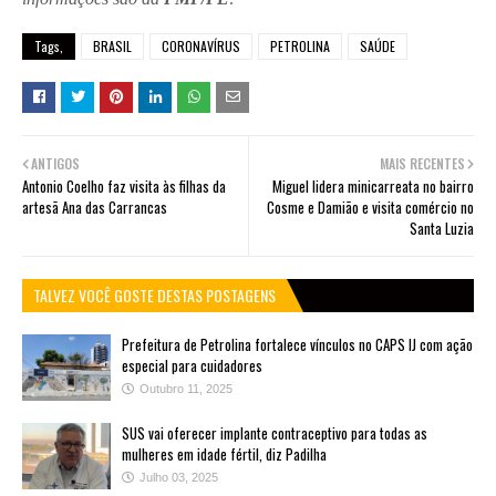
Tags,
BRASIL
CORONAVÍRUS
PETROLINA
SAÚDE
ANTIGOS
MAIS RECENTES
Antonio Coelho faz visita às filhas da
Miguel lidera minicarreata no bairro
artesã Ana das Carrancas
Cosme e Damião e visita comércio no
Santa Luzia
TALVEZ VOCÊ GOSTE DESTAS POSTAGENS
Prefeitura de Petrolina fortalece vínculos no CAPS IJ com ação
especial para cuidadores
Outubro 11, 2025
SUS vai oferecer implante contraceptivo para todas as
mulheres em idade fértil, diz Padilha
Julho 03, 2025