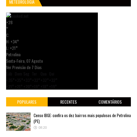
METEOROLOGIA
+
28
°
C
H:
+
34°
L:
+
21°
Petrolina
Sexta-Feira, 07 Agosto
Ver Previsão de 7 Dias
Sáb
Dom
Seg
Ter
Qua
Qui
+
35°
+
35°
+
33°
+
32°
+
32°
+
32°
+
21°
+
21°
+
20°
+
19°
+
18°
+
19°
POPULARES
RECENTES
COMENTÁRIOS
Censo IBGE: confira os dez bairros mais populosos de Petrolina
(PE)
08:20