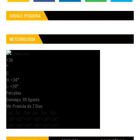
GOOGLE PESQUISA
METEOROLOGIA
+
30
°
C
H:
+
34°
L:
+
20°
Petrolina
Domingo, 09 Agosto
Ver Previsão de 7 Dias
Seg
Ter
Qua
Qui
Sex
Sáb
+
34°
+
32°
+
31°
+
28°
+
34°
+
34°
+
20°
+
20°
+
20°
+
20°
+
18°
+
19°