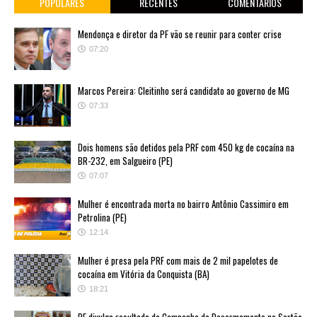
POPULARES
RECENTES
COMENTÁRIOS
Mendonça e diretor da PF vão se reunir para conter crise
07:20
Marcos Pereira: Cleitinho será candidato ao governo de MG
07:33
Dois homens são detidos pela PRF com 450 kg de cocaína na
BR-232, em Salgueiro (PE)
07:07
Mulher é encontrada morta no bairro Antônio Cassimiro em
Petrolina (PE)
12:14
Mulher é presa pela PRF com mais de 2 mil papelotes de
cocaína em Vitória da Conquista (BA)
18:21
PF divulga resultado da Campanha de Desarmamento no Sertão