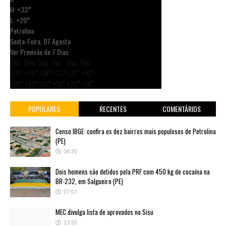
H:
+
33°
L:
+
20°
Petrolina
Sexta-Feira, 07 Agosto
Ver Previsão de 7 Dias
Sáb
Dom
Seg
Ter
Qua
Qui
+
35°
+
35°
+
34°
+
33°
+
31°
+
33°
+
21°
+
22°
+
21°
+
18°
+
20°
+
18°
POPULARES
RECENTES
COMENTÁRIOS
Censo IBGE: confira os dez bairros mais populosos de Petrolina
(PE)
08:20
Dois homens são detidos pela PRF com 450 kg de cocaína na
BR-232, em Salgueiro (PE)
07:07
MEC divulga lista de aprovados no Sisu
13:55