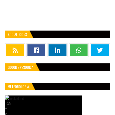
SOCIAL ICONS
GOOGLE PESQUISA
METEOROLOGIA
+
30
°
C