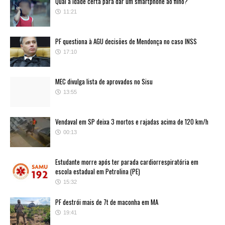
Qual a idade certa para dar um smartphone ao filho?
11:21
PF questiona à AGU decisões de Mendonça no caso INSS
17:10
MEC divulga lista de aprovados no Sisu
13:55
Vendaval em SP deixa 3 mortos e rajadas acima de 120 km/h
00:13
Estudante morre após ter parada cardiorrespiratória em
escola estadual em Petrolina (PE)
15:32
PF destrói mais de 7t de maconha em MA
19:41