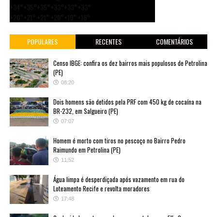
+
34°
+
35°
+
35°
+
33°
+
33°
+
33°
+
20°
+
21°
+
21°
+
20°
+
19°
+
18°
POPULARES
RECENTES
COMENTÁRIOS
Censo IBGE: confira os dez bairros mais populosos de Petrolina
(PE)
08:20
Dois homens são detidos pela PRF com 450 kg de cocaína na
BR-232, em Salgueiro (PE)
07:07
Homem é morto com tiros no pescoço no Bairro Pedro
Raimundo em Petrolina (PE)
11:52
Água limpa é desperdiçada após vazamento em rua do
Loteamento Recife e revolta moradores
17:48