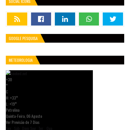
SOCIAL ICONS
GOOGLE PESQUISA
METEOROLOGIA
+
30
°
C
H:
+
33°
L:
+
19°
Petrolina
Quinta-Feira, 06 Agosto
Ver Previsão de 7 Dias
Sex
Sáb
Dom
Seg
Ter
Qua