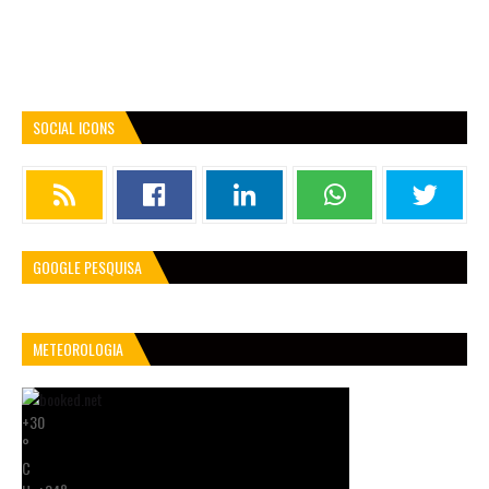
SOCIAL ICONS
GOOGLE PESQUISA
METEOROLOGIA
+
30
°
C