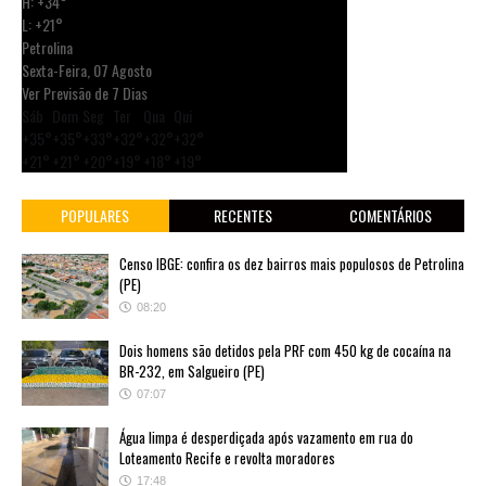
H:
+
34°
L:
+
21°
Petrolina
Sexta-Feira, 07 Agosto
Ver Previsão de 7 Dias
Sáb
Dom
Seg
Ter
Qua
Qui
+
35°
+
35°
+
33°
+
32°
+
32°
+
32°
+
21°
+
21°
+
20°
+
19°
+
18°
+
19°
POPULARES
RECENTES
COMENTÁRIOS
Censo IBGE: confira os dez bairros mais populosos de Petrolina
(PE)
08:20
Dois homens são detidos pela PRF com 450 kg de cocaína na
BR-232, em Salgueiro (PE)
07:07
Água limpa é desperdiçada após vazamento em rua do
Loteamento Recife e revolta moradores
17:48