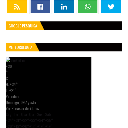
GOOGLE PESQUISA
METEOROLOGIA
+
30
°
C
H:
+
34°
L:
+
21°
Petrolina
Domingo, 09 Agosto
Ver Previsão de 7 Dias
Seg
Ter
Qua
Qui
Sex
Sáb
+
34°
+
31°
+
32°
+
33°
+
34°
+
35°
+
20°
+
19°
+
20°
+
18°
+
19°
+
19°