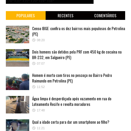
+
20°
+
21°
+
21°
+
20°
+
19°
+
18°
POPULARES
RECENTES
COMENTÁRIOS
Censo IBGE: confira os dez bairros mais populosos de Petrolina
(PE)
08:20
Dois homens são detidos pela PRF com 450 kg de cocaína na
BR-232, em Salgueiro (PE)
07:07
Homem é morto com tiros no pescoço no Bairro Pedro
Raimundo em Petrolina (PE)
11:52
Água limpa é desperdiçada após vazamento em rua do
Loteamento Recife e revolta moradores
17:48
Qual a idade certa para dar um smartphone ao filho?
11:21