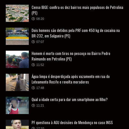
Censo IBGE: confira os dez bairros mais populosos de Petrolina
(PE)
08:20
Dois homens são detidos pela PRF com 450 kg de cocaína na
BR-232, em Salgueiro (PE)
07:07
Homem é morto com tiros no pescoço no Bairro Pedro
Raimundo em Petrolina (PE)
11:52
Água limpa é desperdiçada após vazamento em rua do
Loteamento Recife e revolta moradores
17:48
Qual a idade certa para dar um smartphone ao filho?
11:21
PF questiona à AGU decisões de Mendonça no caso INSS
17:10