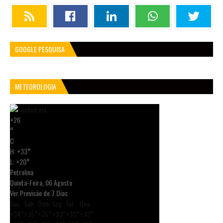
GOOGLE PESQUISA
METEOROLOGIA
+
26
°
C
H:
+
33°
L:
+
20°
Petrolina
Quinta-Feira, 06 Agosto
Ver Previsão de 7 Dias
Sex
Sáb
Dom
Seg
Ter
Qua
+
34°
+
35°
+
35°
+
33°
+
33°
+
32°