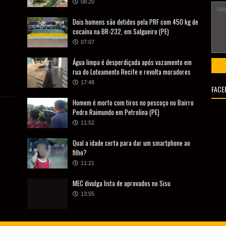
08:20
Dois homens são detidos pela PRF com 450 kg de
cocaína na BR-232, em Salgueiro (PE)
07:07
Água limpa é desperdiçada após vazamento em
rua do Loteamento Recife e revolta moradores
17:48
FACE
Homem é morto com tiros no pescoço no Bairro
Pedro Raimundo em Petrolina (PE)
11:52
Qual a idade certa para dar um smartphone ao
filho?
11:21
MEC divulga lista de aprovados no Sisu
13:55