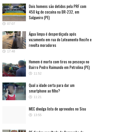
Dois homens são detidos pela PRF com
450 kg de cocaína na BR-232, em
Salgueiro (PE)
07:07
Água limpa é desperdiçada após
vazamento em rua do Loteamento Recife e
revolta moradores
17:48
Homem é morto com tiros no pescoço no
Bairro Pedro Raimundo em Petrolina (PE)
11:52
Qual a idade certa para dar um
smartphone ao filho?
11:21
MEC divulga lista de aprovados no Sisu
13:55