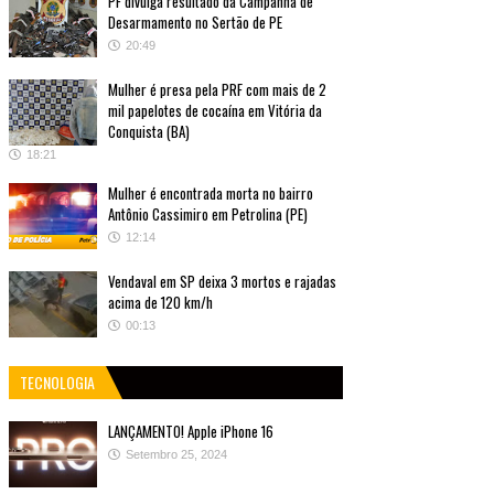
PF divulga resultado da Campanha de
Desarmamento no Sertão de PE
20:49
Mulher é presa pela PRF com mais de 2
mil papelotes de cocaína em Vitória da
Conquista (BA)
18:21
Mulher é encontrada morta no bairro
Antônio Cassimiro em Petrolina (PE)
12:14
Vendaval em SP deixa 3 mortos e rajadas
acima de 120 km/h
00:13
TECNOLOGIA
LANÇAMENTO! Apple iPhone 16
Setembro 25, 2024