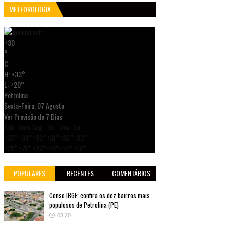
METEOROLOGIA
+
30
°
C
H:
+
33°
L:
+
20°
Petrolina
Sexta-Feira, 07 Agosto
Ver Previsão de 7 Dias
Sáb
Dom
Seg
Ter
Qua
Qui
+
35°
+
34°
+
33°
+
31°
+
32°
+
33°
+
21°
+
21°
+
20°
+
19°
+
19°
+
18°
POPULARES
RECENTES
COMENTÁRIOS
Censo IBGE: confira os dez bairros mais
populosos de Petrolina (PE)
08:20