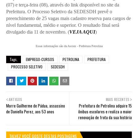
(07) e terça-feira (08), através do link disponível no site da
Prefeitura. O Processo Seletivo da SEDESDH prevê o
preenchimento de 25 vagas mais cadastro reserva para cargos de
nível fundamental, médio e superior. O resultado final será
divulgado dia 11 de novembro. (
VEJA AQUI
)
Essas informações são da Ascom - Prefeitura Petrolina
Tags,
EMPREGO-CURSOS
PETROLINA
PREFEITURA
PROCESSO SELETIVO
SEDESDH
ANTIGOS
MAIS RECENTES
Morre Guilherme de Pádua, assassino
Prefeitura de Petrolina adquire 15
de Daniella Perez, aos 53 anos
ônibus escolares e realiza a maior
renovação de frota da sua história
TALVEZ VOCÊ GOSTE DESTAS POSTAGENS