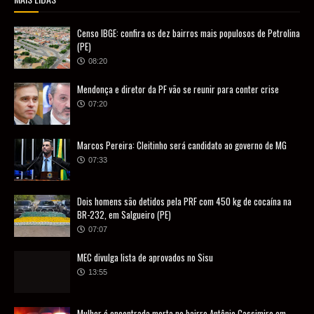
Censo IBGE: confira os dez bairros mais populosos de Petrolina
(PE)
08:20
Mendonça e diretor da PF vão se reunir para conter crise
07:20
Marcos Pereira: Cleitinho será candidato ao governo de MG
07:33
Dois homens são detidos pela PRF com 450 kg de cocaína na
BR-232, em Salgueiro (PE)
07:07
MEC divulga lista de aprovados no Sisu
13:55
Mulher é encontrada morta no bairro Antônio Cassimiro em