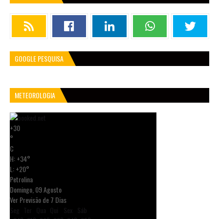
GOOGLE PESQUISA
METEOROLOGIA
+
30
°
C
H:
+
34°
L:
+
20°
Petrolina
Domingo, 09 Agosto
Ver Previsão de 7 Dias
Seg
Ter
Qua
Qui
Sex
Sáb