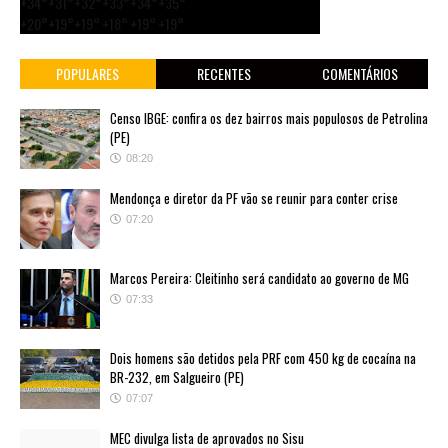
+
34°
+
31°
+
32°
+
33°
+
34°
+
35°
+
20°
+
19°
+
19°
+
18°
+
19°
+
19°
POPULARES
RECENTES
COMENTÁRIOS
Censo IBGE: confira os dez bairros mais populosos de Petrolina
(PE)
08:20
Mendonça e diretor da PF vão se reunir para conter crise
07:20
Marcos Pereira: Cleitinho será candidato ao governo de MG
07:33
Dois homens são detidos pela PRF com 450 kg de cocaína na
BR-232, em Salgueiro (PE)
07:07
MEC divulga lista de aprovados no Sisu