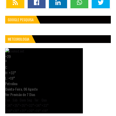
GOOGLE PESQUISA
METEOROLOGIA
+
29
°
C
H:
+
33°
L:
+
19°
Petrolina
Quinta-Feira, 06 Agosto
Ver Previsão de 7 Dias
Sex
Sáb
Dom
Seg
Ter
Qua
+
34°
+
35°
+
35°
+
33°
+
34°
+
33°
+
20°
+
21°
+
21°
+
20°
+
19°
+
19°