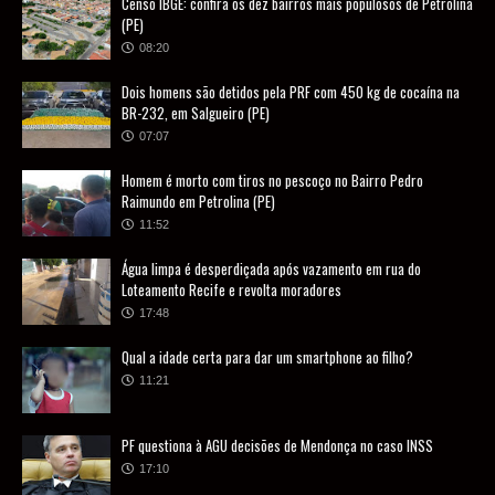
Censo IBGE: confira os dez bairros mais populosos de Petrolina
(PE)
08:20
Dois homens são detidos pela PRF com 450 kg de cocaína na
BR-232, em Salgueiro (PE)
07:07
Homem é morto com tiros no pescoço no Bairro Pedro
Raimundo em Petrolina (PE)
11:52
Água limpa é desperdiçada após vazamento em rua do
Loteamento Recife e revolta moradores
17:48
Qual a idade certa para dar um smartphone ao filho?
11:21
PF questiona à AGU decisões de Mendonça no caso INSS
17:10