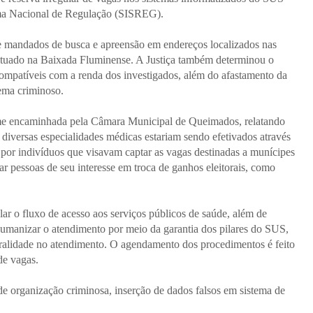
ema Nacional de Regulação (SISREG).
e mandados de busca e apreensão em endereços localizados nas
situado na Baixada Fluminense. A Justiça também determinou o
ncompatíveis com a renda dos investigados, além do afastamento da
ema criminoso.
crime encaminhada pela Câmara Municipal de Queimados, relatando
diversas especialidades médicas estariam sendo efetivados através
or indivíduos que visavam captar as vagas destinadas a munícipes
car pessoas de seu interesse em troca de ganhos eleitorais, como
r o fluxo de acesso aos serviços públicos de saúde, além de
e humanizar o atendimento por meio da garantia dos pilares do SUS,
gralidade no atendimento. O agendamento dos procedimentos é feito
de vagas.
e organização criminosa, inserção de dados falsos em sistema de