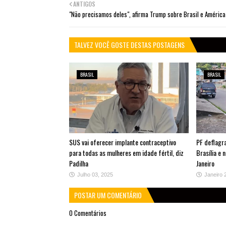
ANTIGOS
"Não precisamos deles", afirma Trump sobre Brasil e América
TALVEZ VOCÊ GOSTE DESTAS POSTAGENS
BRASIL
BRASIL
SUS vai oferecer implante contraceptivo
PF deflagr
para todas as mulheres em idade fértil, diz
Brasília e 
Padilha
Janeiro
Julho 03, 2025
Janeiro 
POSTAR UM COMENTÁRIO
0 Comentários