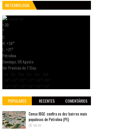
METEOROLOGIA
+
30
°
C
H:
+
34°
L:
+
21°
Petrolina
Domingo, 09 Agosto
Ver Previsão de 7 Dias
Seg
Ter
Qua
Qui
Sex
Sáb
+
34°
+
31°
+
32°
+
33°
+
34°
+
35°
+
20°
+
19°
+
20°
+
18°
+
19°
+
19°
POPULARES
RECENTES
COMENTÁRIOS
Censo IBGE: confira os dez bairros mais
populosos de Petrolina (PE)
08:20