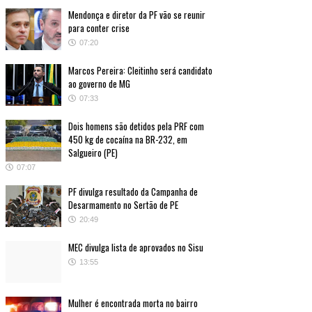
Mendonça e diretor da PF vão se reunir
para conter crise
07:20
Marcos Pereira: Cleitinho será candidato
ao governo de MG
07:33
Dois homens são detidos pela PRF com
450 kg de cocaína na BR-232, em
Salgueiro (PE)
07:07
PF divulga resultado da Campanha de
Desarmamento no Sertão de PE
20:49
MEC divulga lista de aprovados no Sisu
13:55
Mulher é encontrada morta no bairro