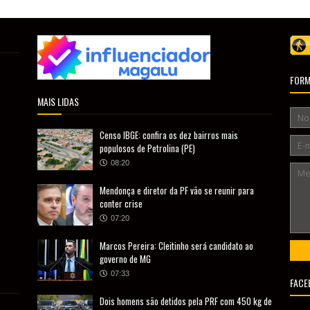
FORM
MAIS LIDAS
Censo IBGE: confira os dez bairros mais
populosos de Petrolina (PE)
08:20
Mendonça e diretor da PF vão se reunir para
conter crise
07:20
Marcos Pereira: Cleitinho será candidato ao
governo de MG
07:33
FACE
Dois homens são detidos pela PRF com 450 kg de