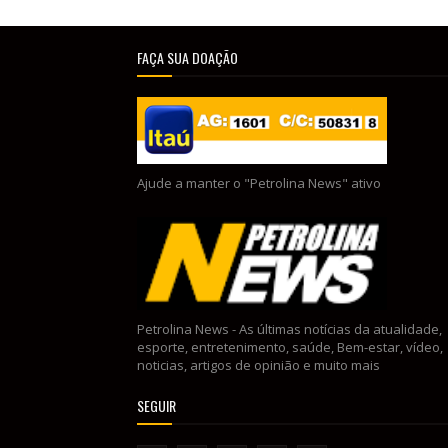
FAÇA SUA DOAÇÃO
Ajude a manter o "Petrolina News" ativo
Petrolina News - As últimas notícias da atualidade,
esporte, entretenimento, saúde, Bem-estar, vídeo,
noticias, artigos de opinião e muito mais
SEGUIR