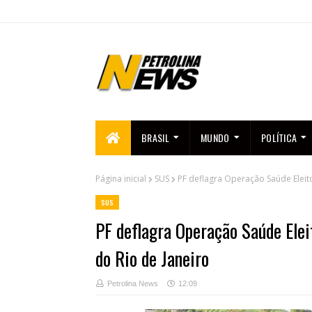
BRASIL
MUNDO
POLÍTICA
Página inicial
SUS
PF deflagra Operação Saúde Eleito
SUS
PF deflagra Operação Saúde Elei
do Rio de Janeiro
Petrolina News
12:09