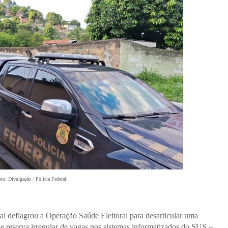
to: Divulgação / Polícia Federal
eral deflagrou a Operação Saúde Eleitoral para desarticular uma
e reserva irregular de vagas nos sistemas informatizados do SUS –