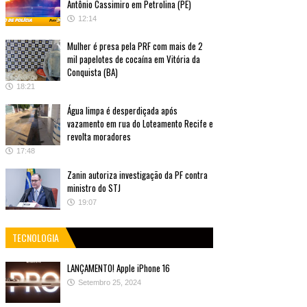
Antônio Cassimiro em Petrolina (PE)
12:14
Mulher é presa pela PRF com mais de 2
mil papelotes de cocaína em Vitória da
Conquista (BA)
18:21
Água limpa é desperdiçada após
vazamento em rua do Loteamento Recife e
revolta moradores
17:48
Zanin autoriza investigação da PF contra
ministro do STJ
19:07
TECNOLOGIA
LANÇAMENTO! Apple iPhone 16
Setembro 25, 2024