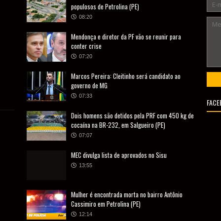
populosos de Petrolina (PE)
08:20
Mendonça e diretor da PF vão se reunir para
conter crise
07:20
Marcos Pereira: Cleitinho será candidato ao
governo de MG
07:33
FACE
Dois homens são detidos pela PRF com 450 kg de
cocaína na BR-232, em Salgueiro (PE)
07:07
MEC divulga lista de aprovados no Sisu
13:55
Mulher é encontrada morta no bairro Antônio
Cassimiro em Petrolina (PE)
12:14