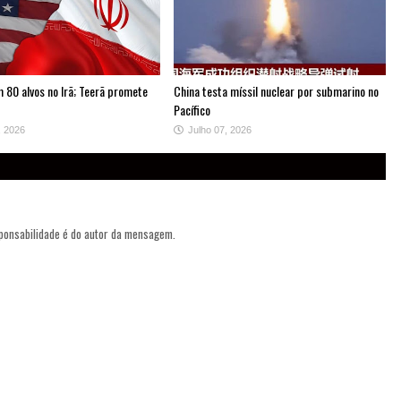
 80 alvos no Irã; Teerã promete
China testa míssil nuclear por submarino no
Pacífico
, 2026
Julho 07, 2026
sponsabilidade é do autor da mensagem.