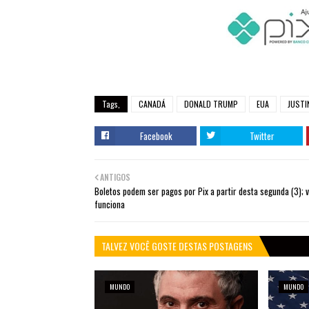
Tags,
CANADÁ
DONALD TRUMP
EUA
JUSTI
Facebook
Twitter
ANTIGOS
Boletos podem ser pagos por Pix a partir desta segunda (3); 
funciona
TALVEZ VOCÊ GOSTE DESTAS POSTAGENS
MUNDO
MUNDO