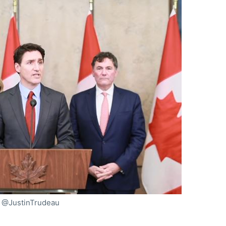
@JustinTrudeau