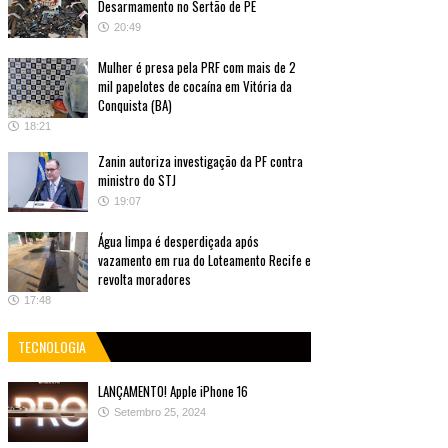
Desarmamento no Sertão de PE
20:49
Mulher é presa pela PRF com mais de 2
mil papelotes de cocaína em Vitória da
Conquista (BA)
18:21
Zanin autoriza investigação da PF contra
ministro do STJ
19:07
Água limpa é desperdiçada após
vazamento em rua do Loteamento Recife e
revolta moradores
17:48
TECNOLOGIA
LANÇAMENTO! Apple iPhone 16
Setembro 25, 2024