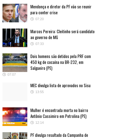
Mendonça e diretor da PF vão se reunir
para conter crise
07:20
Marcos Pereira: Cleitinho será candidato
ao governo de MG
07:33
Dois homens são detidos pela PRF com
450 kg de cocaína na BR-232, em
Salgueiro (PE)
07:07
MEC divulga lista de aprovados no Sisu
13:55
Mulher é encontrada morta no bairro
Antônio Cassimiro em Petrolina (PE)
12:14
PF divulga resultado da Campanha de