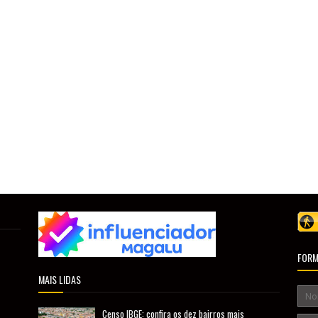
FORM
MAIS LIDAS
Censo IBGE: confira os dez bairros mais