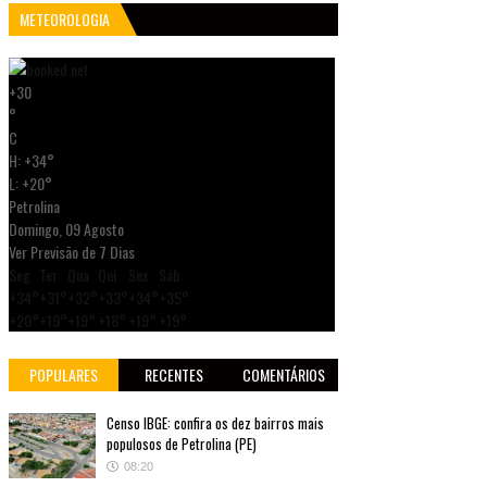
METEOROLOGIA
+
30
°
C
H:
+
34°
L:
+
20°
Petrolina
Domingo, 09 Agosto
Ver Previsão de 7 Dias
Seg
Ter
Qua
Qui
Sex
Sáb
+
34°
+
31°
+
32°
+
33°
+
34°
+
35°
+
20°
+
19°
+
19°
+
18°
+
19°
+
19°
POPULARES
RECENTES
COMENTÁRIOS
Censo IBGE: confira os dez bairros mais
populosos de Petrolina (PE)
08:20