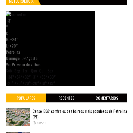
METEOROLOGIA
+
31
°
C
H:
+
34°
L:
+
20°
Petrolina
Domingo, 09 Agosto
Ver Previsão de 7 Dias
Sáb
Seg
Ter
Qua
Qui
Sex
+
34°
+
34°
+
32°
+
31°
+
33°
+
33°
+
21°
+
20°
+
20°
+
20°
+
18°
+
19°
POPULARES
RECENTES
COMENTÁRIOS
Censo IBGE: confira os dez bairros mais populosos de Petrolina
(PE)
08:20