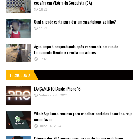
cocaína em Vitória da Conquista (BA)
18:21
Qual a idade certa para dar um smartphone ao filho?
11:21
Água limpa é desperdiçada após vazamento em rua do
Loteamento Recife e revolta moradores
17:48
TECNOLOGIA
LANÇAMENTO! Apple iPhone 16
Setembro 25, 2024
WhatsApp lança recurso para escolher contatos favoritos; veja
como fazer
Julho 16, 2024
Câmara dos EUA aprova nova versão de lei que pode banir