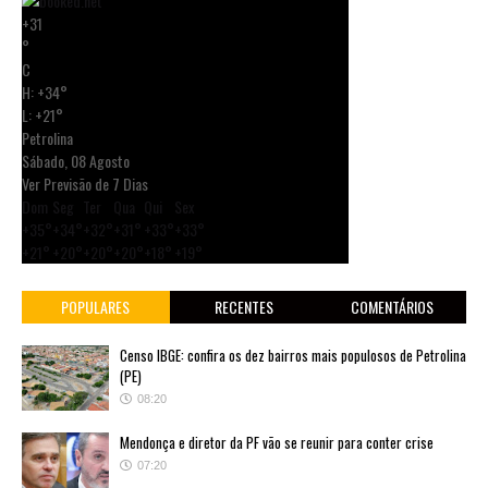
+
31
°
C
H:
+
34°
L:
+
21°
Petrolina
Sábado, 08 Agosto
Ver Previsão de 7 Dias
Dom
Seg
Ter
Qua
Qui
Sex
+
35°
+
34°
+
32°
+
31°
+
33°
+
33°
+
21°
+
20°
+
20°
+
20°
+
18°
+
19°
POPULARES
RECENTES
COMENTÁRIOS
Censo IBGE: confira os dez bairros mais populosos de Petrolina
(PE)
08:20
Mendonça e diretor da PF vão se reunir para conter crise
07:20