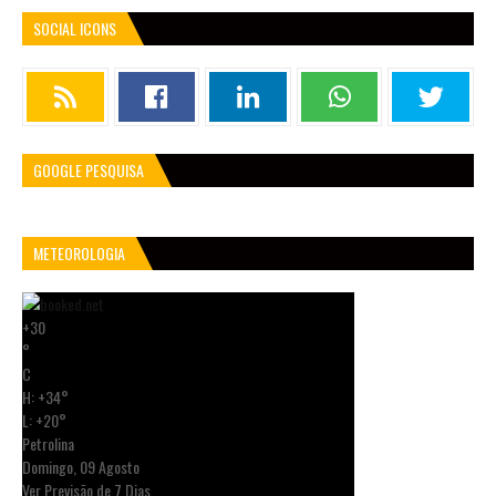
SOCIAL ICONS
GOOGLE PESQUISA
METEOROLOGIA
+
30
°
C
H:
+
34°
L:
+
20°
Petrolina
Domingo, 09 Agosto
Ver Previsão de 7 Dias