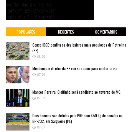
Seg
Ter
Qua
Qui
Sex
Sáb
+
34°
+
31°
+
32°
+
33°
+
34°
+
35°
+
20°
+
19°
+
19°
+
18°
+
19°
+
19°
POPULARES
RECENTES
COMENTÁRIOS
Censo IBGE: confira os dez bairros mais populosos de Petrolina
(PE)
08:20
Mendonça e diretor da PF vão se reunir para conter crise
07:20
Marcos Pereira: Cleitinho será candidato ao governo de MG
07:33
Dois homens são detidos pela PRF com 450 kg de cocaína na
BR-232, em Salgueiro (PE)
07:07