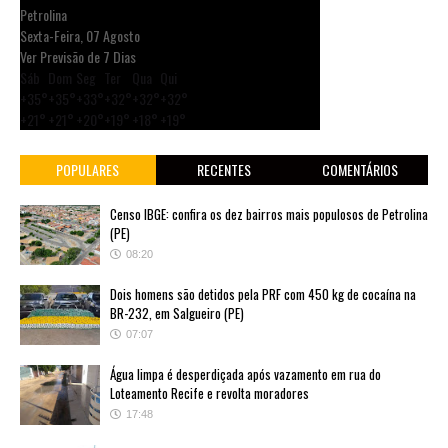
Petrolina
Sexta-Feira, 07 Agosto
Ver Previsão de 7 Dias
Sáb
Dom
Seg
Ter
Qua
Qui
+
35°
+
35°
+
33°
+
32°
+
32°
+
32°
+
21°
+
21°
+
20°
+
19°
+
18°
+
19°
POPULARES
RECENTES
COMENTÁRIOS
Censo IBGE: confira os dez bairros mais populosos de Petrolina
(PE)
08:20
Dois homens são detidos pela PRF com 450 kg de cocaína na
BR-232, em Salgueiro (PE)
07:07
Água limpa é desperdiçada após vazamento em rua do
Loteamento Recife e revolta moradores
17:48