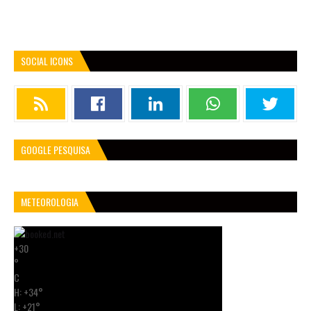
SOCIAL ICONS
GOOGLE PESQUISA
METEOROLOGIA
+
30
°
C
H:
+
34°
L:
+
21°