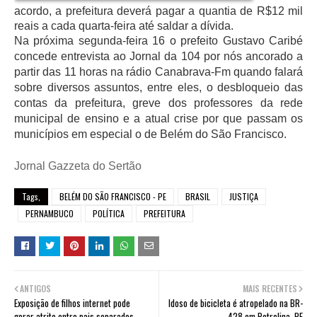
acordo, a prefeitura deverá pagar a quantia de R$12 mil
reais a cada quarta-feira até saldar a dívida.
Na próxima segunda-feira 16 o prefeito Gustavo Caribé
concede entrevista ao Jornal da 104 por nós ancorado a
partir das 11 horas na rádio Canabrava-Fm quando falará
sobre diversos assuntos, entre eles, o desbloqueio das
contas da prefeitura, greve dos professores da rede
municipal de ensino e a atual crise por que passam os
municípios em especial o de Belém do São Francisco.
Jornal Gazzeta do Sertão
Tags,
BELÉM DO SÃO FRANCISCO - PE
BRASIL
JUSTIÇA
PERNAMBUCO
POLÍTICA
PREFEITURA
ANTIGOS
MAIS RECENTES
Exposição de filhos internet pode
Idoso de bicicleta é atropelado na BR-
gerar atrito entre pais separados
428 em Petrolina, PE