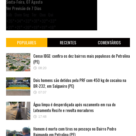
Sexta-Feira, 07 Agosto
Ver Previsão de 7 Dias
Sáb
Dom
Seg
Ter
Qua
Qui
+
35°
+
34°
+
33°
+
31°
+
32°
+
33°
+
21°
+
21°
+
20°
+
19°
+
19°
+
18°
POPULARES
RECENTES
COMENTÁRIOS
Censo IBGE: confira os dez bairros mais populosos de Petrolina
(PE)
08:20
Dois homens são detidos pela PRF com 450 kg de cocaína na
BR-232, em Salgueiro (PE)
07:07
Água limpa é desperdiçada após vazamento em rua do
Loteamento Recife e revolta moradores
17:48
Homem é morto com tiros no pescoço no Bairro Pedro
Raimundo em Petrolina (PE)