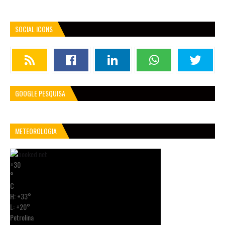
SOCIAL ICONS
GOOGLE PESQUISA
METEOROLOGIA
+
30
°
C
H:
+
33°
L:
+
20°
Petrolina