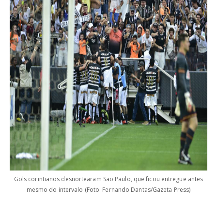
Gols corintianos desnortearam São Paulo, que ficou entregue antes
mesmo do intervalo (Foto: Fernando Dantas/Gazeta Press)