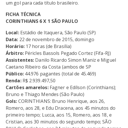
um gol para cada título brasileiro.
FICHA TÉCNICA
CORINTHIANS 6 X 1 SÃO PAULO
Local:
Estádio de Itaquera, São Paulo (SP)
Data:
22 de novembro de 2015, domingo
Horário:
17 horas (de Brasília)
Árbitro:
Péricles Bassols Pegado Cortez (Fifa-RJ)
Assistentes:
Danilo Ricardo Simon Maniz e Miguel
Caetano Ribeiro da Costa (ambos de SP
Público:
44.976 pagantes (total de 45.469)
Renda:
R$ 2.939.497,50
Cartões amarelos:
Fagner e Edílson (Corinthians);
Bruno e Thiago Mendes (São Paulo)
Gols:
CORINTHIANS: Bruno Henrique, aos 26,
Romero, aos 28, e Edu Dracena, aos 45 minutos do
primeiro tempo; Lucca, aos 15, Romero, aos 18, e
Cristian, aos 30 minutos do segundo tempo; SÃO