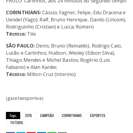
PAULO: Carlinhos, aos 24 minutos do segundo tempo
CORINTHIANS:
Cássio; Fagner, Felipe, Edu Dracena e
Uendel (Yago); Ralf, Bruno Henrique, Danilo (Lincom),
Rodriguinho (Cristian) e Lucca; Romero
Técnico:
Tite
SÃO PAULO:
Denis; Bruno (Reinaldo), Rodrigo Caio,
Lucão e Carlinhos; Hudson, Wesley (Edson Silva),
Thiago Mendes e Michel Bastos; Rogério (Luis
Fabiano) e Alan Kardec
Técnico:
Milton Cruz (interino)
(gazetaesportiva)
Tags,
2015
CAMPEÃO
CORINTHIANS
ESPORTES
FUTEBOL