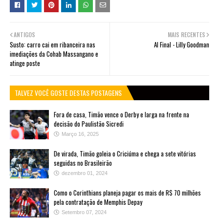
ANTIGOS
MAIS RECENTES
Susto: carro cai em ribanceira nas
Al Final - Lilly Goodman
imediações da Cohab Massangano e
atinge poste
TALVEZ VOCÊ GOSTE DESTAS POSTAGENS
Fora de casa, Timão vence o Derby e larga na frente na
decisão do Paulistão Sicredi
Março 16, 2025
De virada, Timão goleia o Criciúma e chega a sete vitórias
seguidas no Brasileirão
dezembro 01, 2024
Como o Corinthians planeja pagar os mais de R$ 70 milhões
pela contratação de Memphis Depay
Setembro 07, 2024