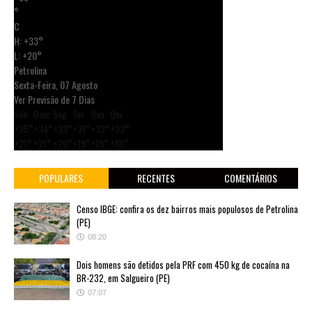
°
C
H:
+
33°
L:
+
20°
Petrolina
Sexta-Feira, 07 Agosto
Ver Previsão de 7 Dias
Sáb
Dom
Seg
Ter
Qua
Qui
+
35°
+
34°
+
33°
+
31°
+
32°
+
33°
+
21°
+
21°
+
20°
+
19°
+
19°
+
18°
POPULARES
RECENTES
COMENTÁRIOS
Censo IBGE: confira os dez bairros mais populosos de Petrolina
(PE)
08:20
Dois homens são detidos pela PRF com 450 kg de cocaína na
BR-232, em Salgueiro (PE)
07:07