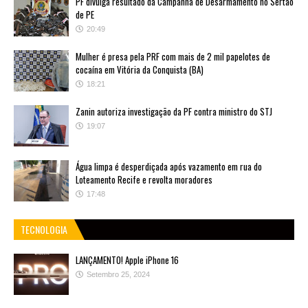
PF divulga resultado da Campanha de Desarmamento no Sertão
de PE
20:49
Mulher é presa pela PRF com mais de 2 mil papelotes de
cocaína em Vitória da Conquista (BA)
18:21
Zanin autoriza investigação da PF contra ministro do STJ
19:07
Água limpa é desperdiçada após vazamento em rua do
Loteamento Recife e revolta moradores
17:48
TECNOLOGIA
LANÇAMENTO! Apple iPhone 16
Setembro 25, 2024