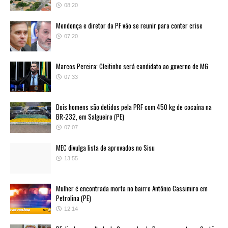
08:20
Mendonça e diretor da PF vão se reunir para conter crise
07:20
Marcos Pereira: Cleitinho será candidato ao governo de MG
07:33
Dois homens são detidos pela PRF com 450 kg de cocaína na
BR-232, em Salgueiro (PE)
07:07
MEC divulga lista de aprovados no Sisu
13:55
Mulher é encontrada morta no bairro Antônio Cassimiro em
Petrolina (PE)
12:14