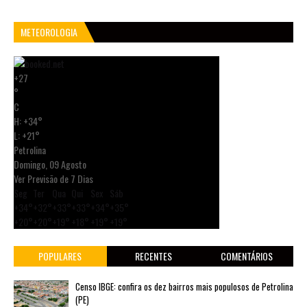
METEOROLOGIA
+
27
°
C
H:
+
34°
L:
+
21°
Petrolina
Domingo, 09 Agosto
Ver Previsão de 7 Dias
Seg
Ter
Qua
Qui
Sex
Sáb
+
34°
+
32°
+
33°
+
33°
+
34°
+
35°
+
20°
+
20°
+
19°
+
18°
+
19°
+
19°
POPULARES
RECENTES
COMENTÁRIOS
Censo IBGE: confira os dez bairros mais populosos de Petrolina
(PE)