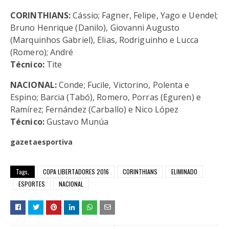
CORINTHIANS:
Cássio; Fagner, Felipe, Yago e Uendel;
Bruno Henrique (Danilo), Giovanni Augusto
(Marquinhos Gabriel), Elias, Rodriguinho e Lucca
(Romero); André
Técnico:
Tite
NACIONAL:
Conde; Fucile, Victorino, Polenta e
Espino; Barcia (Tabó), Romero, Porras (Eguren) e
Ramírez; Fernández (Carballo) e Nico López
Técnico:
Gustavo Munúa
gazetaesportiva
Tags,
COPA LIBERTADORES 2016
CORINTHIANS
ELIMINADO
ESPORTES
NACIONAL