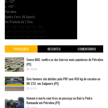
H:
+
32°
L:
+
19°
Petrolina
Quinta-Feira, 06 Agosto
Ver Previsão de 7 Dias
Sex
Sáb
Dom
Seg
Ter
Qua
+
34°
+
35°
+
35°
+
33°
+
33°
+
32°
+
20°
+
21°
+
21°
+
20°
+
19°
+
18°
POPULARES
RECENTES
COMENTÁRIOS
Censo IBGE: confira os dez bairros mais populosos de Petrolina
(PE)
08:20
Dois homens são detidos pela PRF com 450 kg de cocaína na
BR-232, em Salgueiro (PE)
07:07
Homem é morto com tiros no pescoço no Bairro Pedro
Raimundo em Petrolina (PE)
11:52