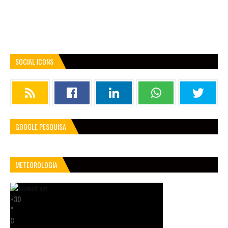
SOCIAL ICONS
GOOGLE PESQUISA
METEOROLOGIA
+
30
°
C