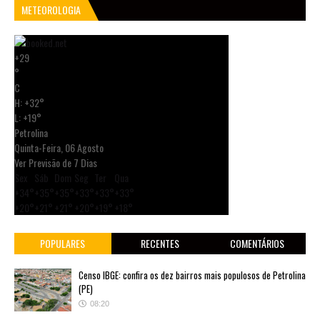
METEOROLOGIA
+
29
°
C
H:
+
32°
L:
+
19°
Petrolina
Quinta-Feira, 06 Agosto
Ver Previsão de 7 Dias
Sex
Sáb
Dom
Seg
Ter
Qua
+
34°
+
35°
+
35°
+
33°
+
33°
+
33°
+
20°
+
21°
+
21°
+
20°
+
19°
+
18°
POPULARES
RECENTES
COMENTÁRIOS
Censo IBGE: confira os dez bairros mais populosos de Petrolina
(PE)
08:20