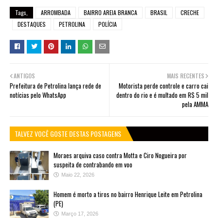
Tags,
ARROMBADA
BAIRRO AREIA BRANCA
BRASIL
CRECHE
DESTAQUES
PETROLINA
POLÍCIA
ANTIGOS
MAIS RECENTES
Prefeitura de Petrolina lança rede de
Motorista perde controle e carro cai
notícias pelo WhatsApp
dentro do rio e é multado em R$ 5 mil
pela AMMA
TALVEZ VOCÊ GOSTE DESTAS POSTAGENS
Moraes arquiva caso contra Motta e Ciro Nogueira por
suspeita de contrabando em voo
Maio 22, 2026
Homem é morto a tiros no bairro Henrique Leite em Petrolina
(PE)
Março 17, 2026