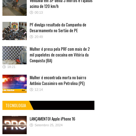
Vendaval em SP deixa 3 mortos e rajadas
acima de 120 km/h
00:13
PF divulga resultado da Campanha de
Desarmamento no Sertão de PE
20:49
Mulher é presa pela PRF com mais de 2
mil papelotes de cocaína em Vitória da
Conquista (BA)
18:21
Mulher é encontrada morta no bairro
Antônio Cassimiro em Petrolina (PE)
12:14
TECNOLOGIA
LANÇAMENTO! Apple iPhone 16
Setembro 25, 2024