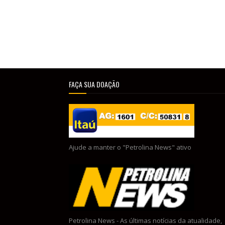
FAÇA SUA DOAÇÃO
Ajude a manter o "Petrolina News" ativo
Petrolina News - As últimas notícias da atualidade,