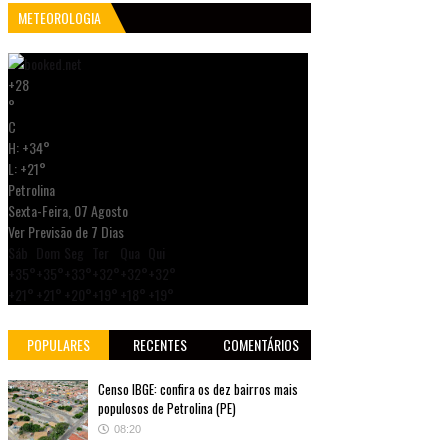
METEOROLOGIA
+
28
°
C
H:
+
34°
L:
+
21°
Petrolina
Sexta-Feira, 07 Agosto
Ver Previsão de 7 Dias
Sáb
Dom
Seg
Ter
Qua
Qui
+
35°
+
35°
+
33°
+
32°
+
32°
+
32°
+
21°
+
21°
+
20°
+
19°
+
18°
+
19°
POPULARES
RECENTES
COMENTÁRIOS
Censo IBGE: confira os dez bairros mais
populosos de Petrolina (PE)
08:20