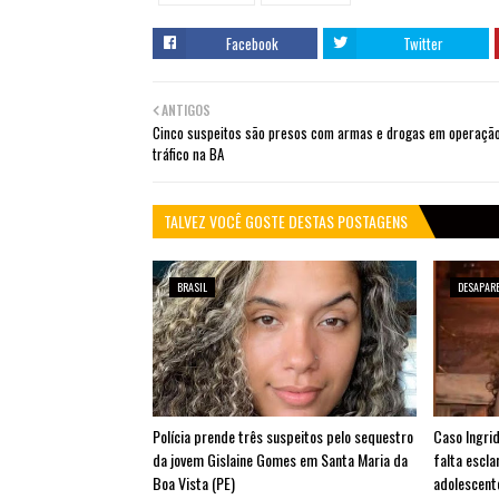
Facebook
Twitter
ANTIGOS
Cinco suspeitos são presos com armas e drogas em operação
tráfico na BA
TALVEZ VOCÊ GOSTE DESTAS POSTAGENS
BRASIL
DESAPAR
Polícia prende três suspeitos pelo sequestro
Caso Ingrid
da jovem Gislaine Gomes em Santa Maria da
falta escl
Boa Vista (PE)
adolescent