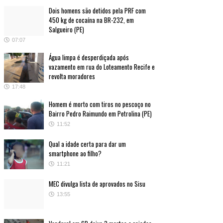
Dois homens são detidos pela PRF com
450 kg de cocaína na BR-232, em
Salgueiro (PE)
07:07
Água limpa é desperdiçada após
vazamento em rua do Loteamento Recife e
revolta moradores
17:48
Homem é morto com tiros no pescoço no
Bairro Pedro Raimundo em Petrolina (PE)
11:52
Qual a idade certa para dar um
smartphone ao filho?
11:21
MEC divulga lista de aprovados no Sisu
13:55