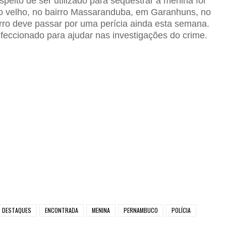
speito de ser utilizado para sequestrar a menina foi
ro velho, no bairro Massaranduba, em Garanhuns, no
arro deve passar por uma perícia ainda esta semana.
nfeccionado para ajudar nas investigações do crime.
DESTAQUES
ENCONTRADA
MENINA
PERNAMBUCO
POLÍCIA