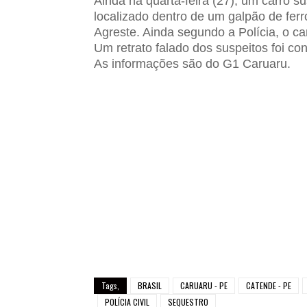
Ainda na quarta-feira (27), um carro su
localizado dentro de um galpão de fer
Agreste. Ainda segundo a Polícia, o c
Um retrato falado dos suspeitos foi co
As informações são do G1 Caruaru.
Tags,
BRASIL
CARUARU - PE
CATENDE - PE
POLÍCIA CIVIL
SEQUESTRO