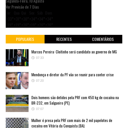
Segunda-Feira, 10 Agosto
Ver Previsão de 7 Dias
Ter
Qua
Qui
Sex
Sáb
Dom
+
33°
+
31°
+
30°
+
34°
+
34°
+
34°
+
19°
+
19°
+
20°
+
19°
+
20°
+
20°
POPULARES
RECENTES
COMENTÁRIOS
Marcos Pereira: Cleitinho será candidato ao governo de MG
07:33
Mendonça e diretor da PF vão se reunir para conter crise
07:20
Dois homens são detidos pela PRF com 450 kg de cocaína na
BR-232, em Salgueiro (PE)
07:07
Mulher é presa pela PRF com mais de 2 mil papelotes de
cocaína em Vitória da Conquista (BA)