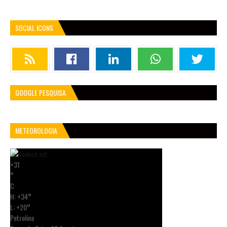
SOCIAL ICONS
GOOGLE PESQUISA
METEOROLOGIA
+
31
°
C
H:
+
34°
L:
+
20°
Petrolina