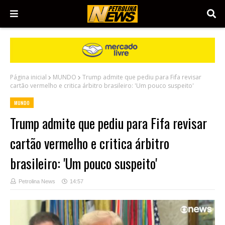
Página inicial
MUNDO
Trump admite que pediu para Fifa revisar
cartão vermelho e critica árbitro brasileiro: 'Um pouco suspeito'
MUNDO
Trump admite que pediu para Fifa revisar
cartão vermelho e critica árbitro
brasileiro: 'Um pouco suspeito'
Petrolina News
14:57