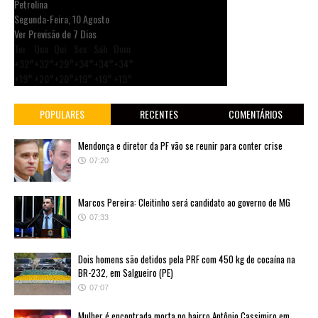
Petrolina
Segunda-Feira, 10 Agosto
Ver Previsão de 7 Dias
Ter
Qua
Qui
Sex
Sáb
Dom
+
32°
+
32°
+
29°
+
34°
+
34°
+
34°
+
19°
+
20°
+
20°
+
19°
+
19°
+
19°
POPULARES
RECENTES
COMENTÁRIOS
Mendonça e diretor da PF vão se reunir para conter crise
07:20
Marcos Pereira: Cleitinho será candidato ao governo de MG
07:33
Dois homens são detidos pela PRF com 450 kg de cocaína na
BR-232, em Salgueiro (PE)
07:07
Mulher é encontrada morta no bairro Antônio Cassimiro em