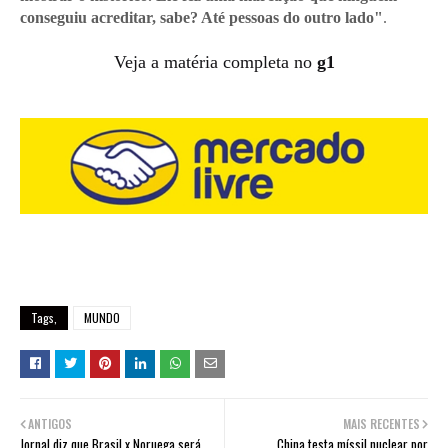
conseguiu acreditar, sabe? Até pessoas do outro lado"
.
Veja a matéria completa no
g1
Tags,
MUNDO
ANTIGOS
MAIS RECENTES
Jornal diz que Brasil x Noruega será
China testa míssil nuclear por