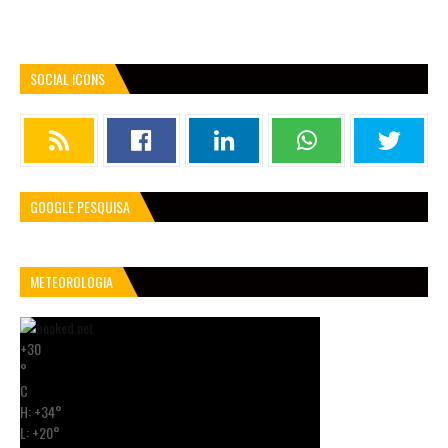
SOCIAL ICONS
GOOGLE PESQUISA
METEOROLOGIA
+
30
°
C
H:
+
34°
L:
+
20°