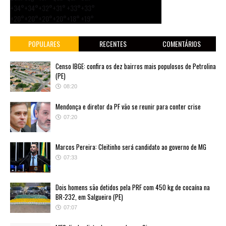
+
34°
+
34°
+
32°
+
31°
+
33°
+
33°
+
20°
+
20°
+
20°
+
20°
+
18°
+
19°
POPULARES
RECENTES
COMENTÁRIOS
Censo IBGE: confira os dez bairros mais populosos de Petrolina
(PE)
08:20
Mendonça e diretor da PF vão se reunir para conter crise
07:20
Marcos Pereira: Cleitinho será candidato ao governo de MG
07:33
Dois homens são detidos pela PRF com 450 kg de cocaína na
BR-232, em Salgueiro (PE)
07:07