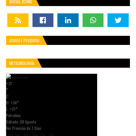
SOCIAL ICONS
GOOGLE PESQUISA
METEOROLOGIA
+
31
°
C
H:
+
34°
L:
+
21°
Petrolina
Sábado, 08 Agosto
Ver Previsão de 7 Dias
Dom
Seg
Ter
Qua
Qui
Sex