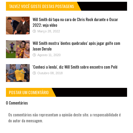
TALVEZ VOCÊ GOSTE DESTAS POSTAGENS
Will Smith dá tapa na cara de Chris Rock durante o Oscar
2022; veja vídeo
Março 28, 2022
Will Smith mostra 'dentes quebrados' após jogar golfe com
Jason Derulo
Agosto 11, 2020
'Conheci a lenda', diz Will Smith sobre encontro com Pelé
Outubro 08, 2018
POSTAR UM COMENTÁRIO
0 Comentários
Os comentários não representam a opinião deste site; a responsabilidade é
do autor da mensagem.