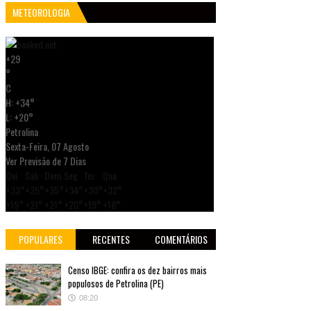
METEOROLOGIA
+
29
°
C
H:
+
34°
L:
+
20°
Petrolina
Sexta-Feira, 07 Agosto
Ver Previsão de 7 Dias
Qui
Sáb
Dom
Seg
Ter
Qua
+
33°
+
35°
+
35°
+
34°
+
30°
+
32°
+
19°
+
21°
+
21°
+
20°
+
19°
+
18°
POPULARES
RECENTES
COMENTÁRIOS
Censo IBGE: confira os dez bairros mais
populosos de Petrolina (PE)
08:20