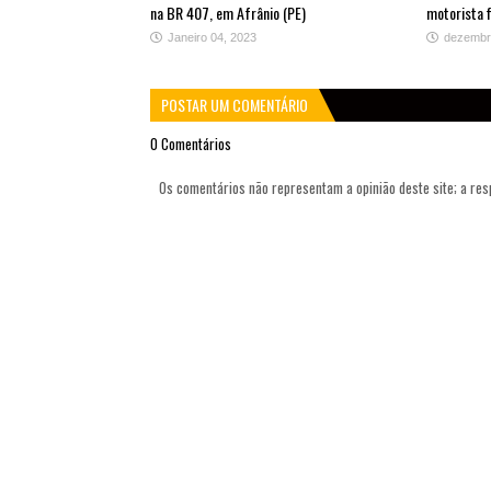
na BR 407, em Afrânio (PE)
motorista f
Janeiro 04, 2023
dezembr
POSTAR UM COMENTÁRIO
0 Comentários
Os comentários não representam a opinião deste site; a re