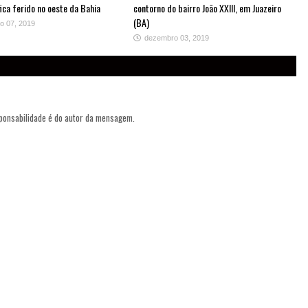
ica ferido no oeste da Bahia
contorno do bairro João XXIII, em Juazeiro
(BA)
o 07, 2019
dezembro 03, 2019
sponsabilidade é do autor da mensagem.