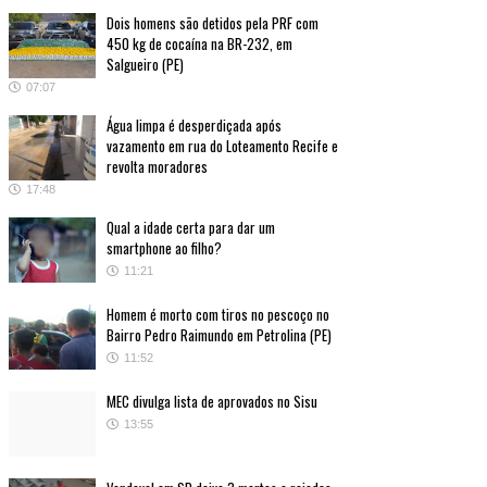
Dois homens são detidos pela PRF com
450 kg de cocaína na BR-232, em
Salgueiro (PE)
07:07
Água limpa é desperdiçada após
vazamento em rua do Loteamento Recife e
revolta moradores
17:48
Qual a idade certa para dar um
smartphone ao filho?
11:21
Homem é morto com tiros no pescoço no
Bairro Pedro Raimundo em Petrolina (PE)
11:52
MEC divulga lista de aprovados no Sisu
13:55