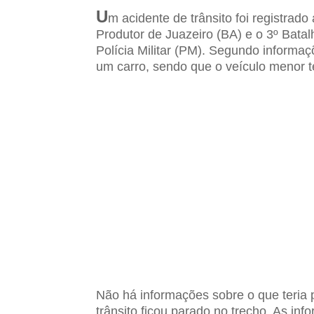
U
m acidente de trânsito foi registra
Produtor de Juazeiro (BA) e o 3º Batal
Polícia Militar (PM). Segundo informa
um carro, sendo que o veículo menor t
Não há informações sobre o que teria 
trânsito ficou parado no trecho. As inf