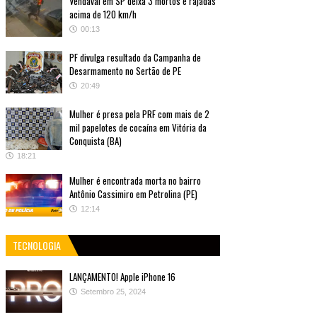
Vendaval em SP deixa 3 mortos e rajadas
acima de 120 km/h
00:13
PF divulga resultado da Campanha de
Desarmamento no Sertão de PE
20:49
Mulher é presa pela PRF com mais de 2
mil papelotes de cocaína em Vitória da
Conquista (BA)
18:21
Mulher é encontrada morta no bairro
Antônio Cassimiro em Petrolina (PE)
12:14
TECNOLOGIA
LANÇAMENTO! Apple iPhone 16
Setembro 25, 2024