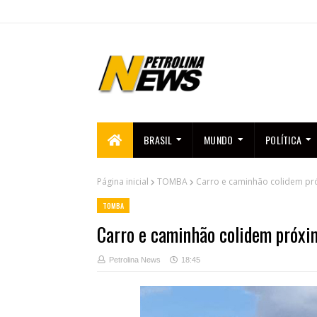
BRASIL
MUNDO
POLÍTICA
Página inicial
TOMBA
Carro e caminhão colidem pr
TOMBA
Carro e caminhão colidem próxi
Petrolina News
18:45