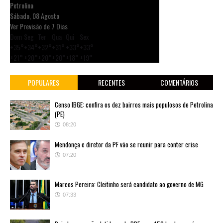
Petrolina
Sábado, 08 Agosto
Ver Previsão de 7 Dias
Dom
Seg
Ter
Qua
Qui
Sex
+
35°
+
34°
+
32°
+
31°
+
33°
+
33°
+
21°
+
20°
+
20°
+
20°
+
18°
+
19°
POPULARES
RECENTES
COMENTÁRIOS
Censo IBGE: confira os dez bairros mais populosos de Petrolina
(PE)
08:20
Mendonça e diretor da PF vão se reunir para conter crise
07:20
Marcos Pereira: Cleitinho será candidato ao governo de MG
07:33