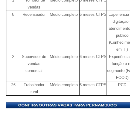
1
Promotor de
Médio completo
6 meses CTPS
vendas
8
Recenseador
Médio completo
6 meses CTPS
Experiência em
digitação e
atendimento ao
público
(Conhecimento
em TI)
2
Supervisor de
Médio completo
6 meses CTPS
Experiência na
vendas
função e no
comercial
segmento (FAS
FOOD)
26
Trabalhador
Médio completo
6 meses CTPS
PCD
rural