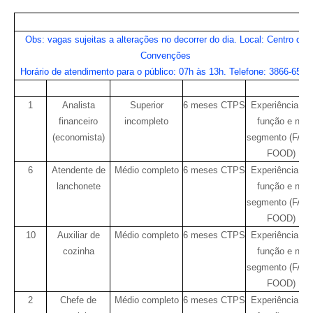
VAGAS DE EMPREGO PARA PETROLINA
Obs: vagas sujeitas a alterações no decorrer do dia. Local: Centro de
Convenções
Horário de atendimento para o público: 07h às 13h. Telefone: 3866-6540
VAGAS
FUNÇÃO
ESCOLARIDADE
EXPERIÊNCIA
OBSERVAÇÕE
1
Analista
Superior
6 meses CTPS
Experiência na
financeiro
incompleto
função e no
(economista)
segmento (FAS
FOOD)
6
Atendente de
Médio completo
6 meses CTPS
Experiência na
lanchonete
função e no
segmento (FAS
FOOD)
10
Auxiliar de
Médio completo
6 meses CTPS
Experiência na
cozinha
função e no
segmento (FAS
FOOD)
2
Chefe de
Médio completo
6 meses CTPS
Experiência na