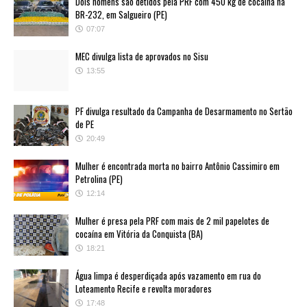
Dois homens são detidos pela PRF com 450 kg de cocaína na
BR-232, em Salgueiro (PE)
07:07
MEC divulga lista de aprovados no Sisu
13:55
PF divulga resultado da Campanha de Desarmamento no Sertão
de PE
20:49
Mulher é encontrada morta no bairro Antônio Cassimiro em
Petrolina (PE)
12:14
Mulher é presa pela PRF com mais de 2 mil papelotes de
cocaína em Vitória da Conquista (BA)
18:21
Água limpa é desperdiçada após vazamento em rua do
Loteamento Recife e revolta moradores
17:48