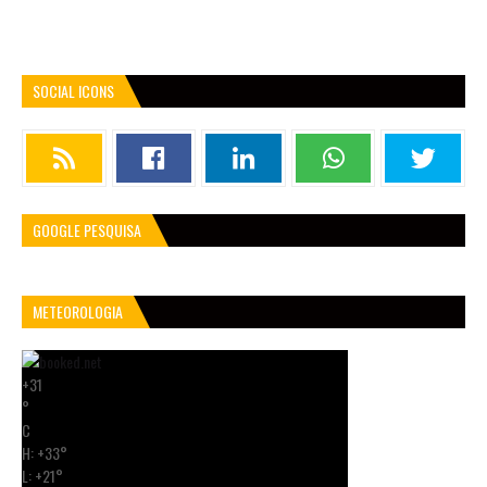
SOCIAL ICONS
GOOGLE PESQUISA
METEOROLOGIA
+
31
°
C
H:
+
33°
L:
+
21°