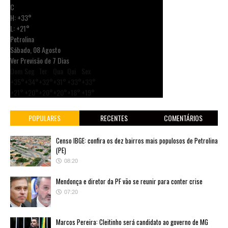
C
H:
+
33°
L:
+
21°
Petrolina
Sábado, 08 Agosto
Ver Previsão de 7 Dias
Dom
Seg
Ter
Qua
Qui
Sex
+
35°
+
34°
+
32°
+
31°
+
33°
+
33°
+
21°
+
20°
+
20°
+
20°
+
18°
+
19°
POPULARES
RECENTES
COMENTÁRIOS
Censo IBGE: confira os dez bairros mais populosos de Petrolina
(PE)
08:20
Mendonça e diretor da PF vão se reunir para conter crise
07:20
Marcos Pereira: Cleitinho será candidato ao governo de MG