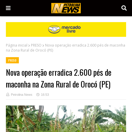
Página inicial
PRESO
Nova operação erradica 2.600 pés de maconha
na Zona Rural de Orocó (PE)
PRESO
Nova operação erradica 2.600 pés de
maconha na Zona Rural de Orocó (PE)
Petrolina News
16:53