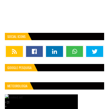
SOCIAL ICONS
GOOGLE PESQUISA
METEOROLOGIA
+
31
°