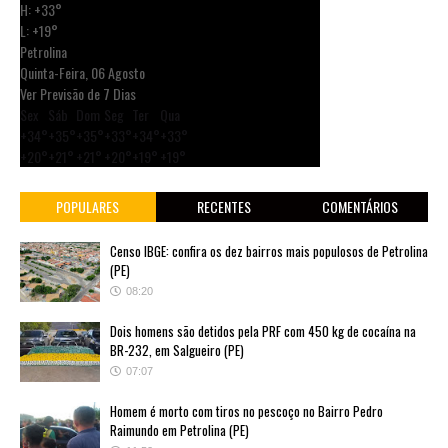
H:
+
33°
L:
+
19°
Petrolina
Quinta-Feira, 06 Agosto
Ver Previsão de 7 Dias
Sex
Sáb
Dom
Seg
Ter
Qua
+
34°
+
35°
+
35°
+
33°
+
34°
+
33°
+
20°
+
21°
+
21°
+
20°
+
19°
+
19°
POPULARES
RECENTES
COMENTÁRIOS
Censo IBGE: confira os dez bairros mais populosos de Petrolina
(PE)
08:20
Dois homens são detidos pela PRF com 450 kg de cocaína na
BR-232, em Salgueiro (PE)
07:07
Homem é morto com tiros no pescoço no Bairro Pedro
Raimundo em Petrolina (PE)