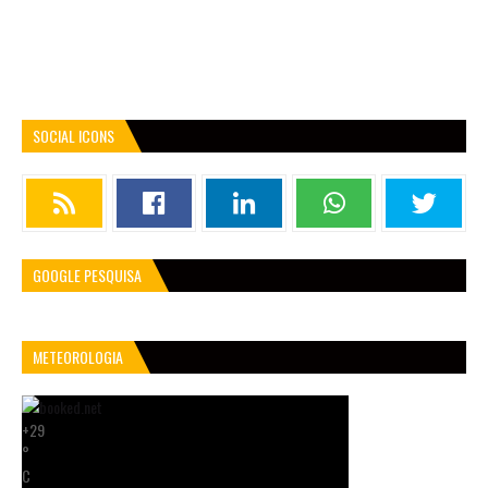
SOCIAL ICONS
GOOGLE PESQUISA
METEOROLOGIA
+
29
°
C