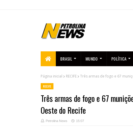
BRASIL
MUNDO
POLÍTICA
Página inicial
RECIFE
Três armas de fogo e 67 muniç
RECIFE
Três armas de fogo e 67 muniçõe
Oeste do Recife
Petrolina News
15:07