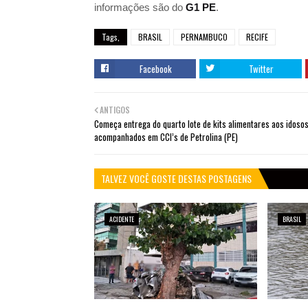
informações são do
G1 PE
.
Tags,
BRASIL
PERNAMBUCO
RECIFE
Facebook
Twitter
ANTIGOS
Começa entrega do quarto lote de kits alimentares aos idoso
acompanhados em CCI’s de Petrolina (PE)
TALVEZ VOCÊ GOSTE DESTAS POSTAGENS
ACIDENTE
BRASIL