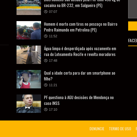
cocaína na BR-232, em Salgueiro (PE)
07:07
Homem é morto com tiros no pescoço no Bairro
Pedro Raimundo em Petrolina (PE)
11:52
FACE
Água limpa é desperdiçada após vazamento em
rua do Loteamento Recife e revolta moradores
17:48
Qual a idade certa para dar um smartphone ao
filho?
11:21
PF questiona à AGU decisões de Mendonça no
caso INSS
17:10
DENUNCIE
TERMO DE USO