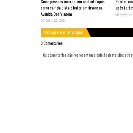
Cinco pessoas morrem em acidente após
Recife tem
carro sair da pista e bater em árvore na
após forte
Avenida Boa Viagem
Fevereir
Julho 22, 2024
POSTAR UM COMENTÁRIO
0 Comentários
Os comentários não representam a opinião deste site; a re