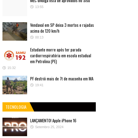
MEC divulga lista de aprovados no Sisu
13:55
Vendaval em SP deixa 3 mortos e rajadas
acima de 120 km/h
00:13
Estudante morre após ter parada
cardiorrespiratória em escola estadual
em Petrolina (PE)
15:32
PF destrói mais de 7t de maconha em MA
19:41
TECNOLOGIA
LANÇAMENTO! Apple iPhone 16
Setembro 25, 2024