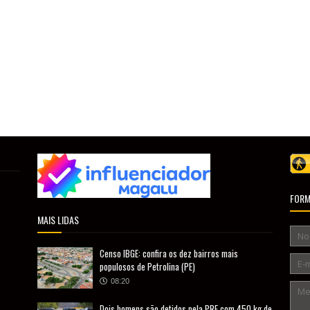
FORM
MAIS LIDAS
Censo IBGE: confira os dez bairros mais
populosos de Petrolina (PE)
08:20
Dois homens são detidos pela PRF com 450 kg de