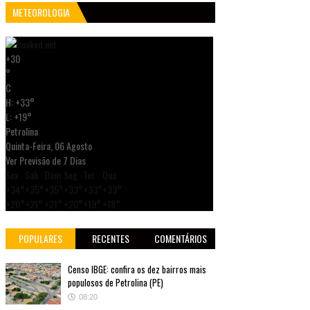
METEOROLOGIA
+
30
°
C
H:
+
33°
L:
+
19°
Petrolina
Quinta-Feira, 06 Agosto
Ver Previsão de 7 Dias
Sex
Sáb
Dom
Seg
Ter
Qua
+
34°
+
35°
+
35°
+
33°
+
33°
+
33°
+
20°
+
21°
+
21°
+
20°
+
19°
+
18°
POPULARES
RECENTES
COMENTÁRIOS
Censo IBGE: confira os dez bairros mais
populosos de Petrolina (PE)
08:20