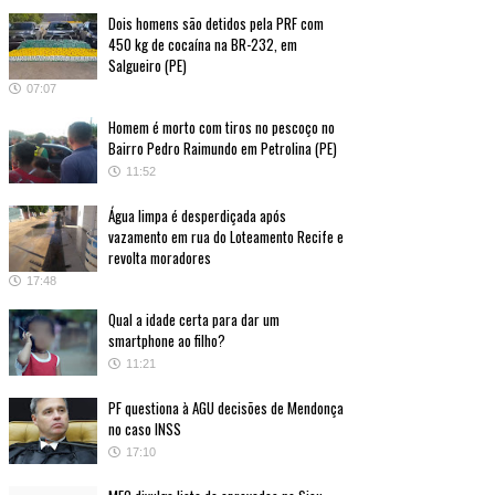
Dois homens são detidos pela PRF com
450 kg de cocaína na BR-232, em
Salgueiro (PE)
07:07
Homem é morto com tiros no pescoço no
Bairro Pedro Raimundo em Petrolina (PE)
11:52
Água limpa é desperdiçada após
vazamento em rua do Loteamento Recife e
revolta moradores
17:48
Qual a idade certa para dar um
smartphone ao filho?
11:21
PF questiona à AGU decisões de Mendonça
no caso INSS
17:10