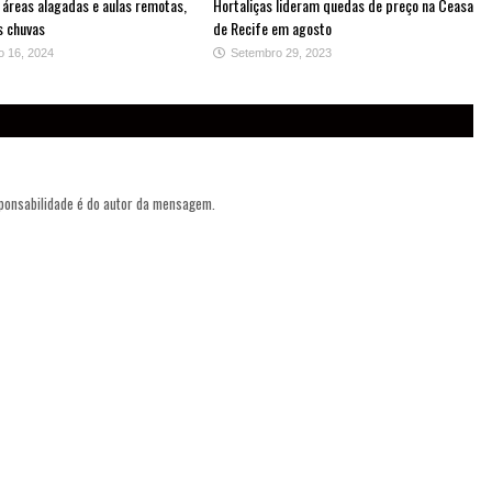
 áreas alagadas e aulas remotas,
Hortaliças lideram quedas de preço na Ceasa
s chuvas
de Recife em agosto
o 16, 2024
Setembro 29, 2023
sponsabilidade é do autor da mensagem.