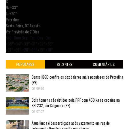
C
H:
+
33°
L:
+
20°
Petrolina
Sexta-Feira, 07 Agosto
Ver Previsão de 7 Dias
Sáb
Dom
Seg
Ter
Qua
Qui
+
35°
+
34°
+
33°
+
31°
+
32°
+
33°
+
21°
+
21°
+
20°
+
19°
+
19°
+
18°
POPULARES
RECENTES
COMENTÁRIOS
Censo IBGE: confira os dez bairros mais populosos de Petrolina
(PE)
08:20
Dois homens são detidos pela PRF com 450 kg de cocaína na
BR-232, em Salgueiro (PE)
07:07
Água limpa é desperdiçada após vazamento em rua do
Loteamento Recife e revolta moradores