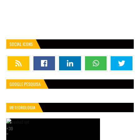
SOCIAL ICONS
GOOGLE PESQUISA
METEOROLOGIA
+
30
°