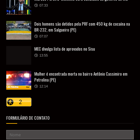
07:33
Dois homens são detidos pela PRF com 450 kg de cocaína na
BR-232, em Salgueiro (PE)
07:07
MEC divulga lista de aprovados no Sisu
13:55
Mulher é encontrada morta no bairro Antônio Cassimiro em
Petrolina (PE)
12:14
FORMULÁRIO DE CONTATO