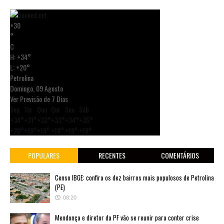
+
30
°
C
H:
+
34°
L:
+
20°
Petrolina
Domingo, 09 Agosto
Ver Previsão de 7 Dias
Seg
Ter
Qua
Qui
Sex
Sáb
+
34°
+
31°
+
32°
+
33°
+
34°
+
35°
+
20°
+
19°
+
19°
+
18°
+
19°
+
19°
POPULARES
RECENTES
COMENTÁRIOS
Censo IBGE: confira os dez bairros mais populosos de Petrolina
(PE)
08:20
Mendonça e diretor da PF vão se reunir para conter crise