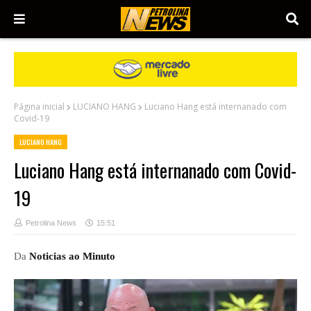
Página inicial
LUCIANO HANG
Luciano Hang está internanado com
Covid-19
LUCIANO HANG
Luciano Hang está internanado com Covid-
19
Petrolina News
15:51
Da
Noticias ao Minuto