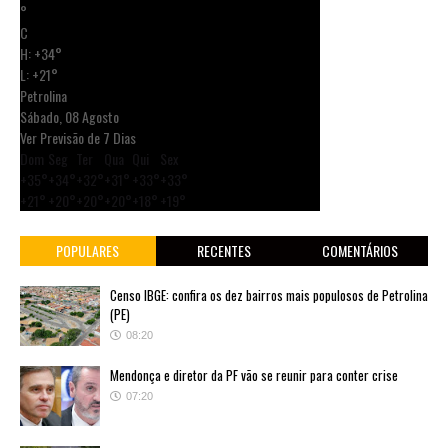
°
C
H:
+
34°
L:
+
21°
Petrolina
Sábado, 08 Agosto
Ver Previsão de 7 Dias
Dom
Seg
Ter
Qua
Qui
Sex
+
35°
+
34°
+
32°
+
31°
+
33°
+
33°
+
21°
+
20°
+
20°
+
20°
+
18°
+
19°
POPULARES
RECENTES
COMENTÁRIOS
Censo IBGE: confira os dez bairros mais populosos de Petrolina
(PE)
08:20
Mendonça e diretor da PF vão se reunir para conter crise
07:20