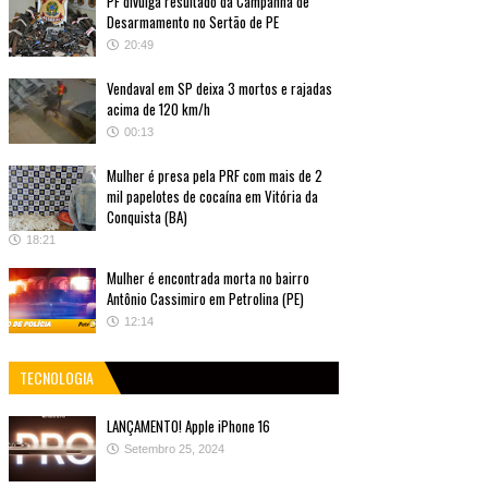
PF divulga resultado da Campanha de
Desarmamento no Sertão de PE
20:49
Vendaval em SP deixa 3 mortos e rajadas
acima de 120 km/h
00:13
Mulher é presa pela PRF com mais de 2
mil papelotes de cocaína em Vitória da
Conquista (BA)
18:21
Mulher é encontrada morta no bairro
Antônio Cassimiro em Petrolina (PE)
12:14
TECNOLOGIA
LANÇAMENTO! Apple iPhone 16
Setembro 25, 2024