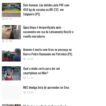
Dois homens são detidos pela PRF com
450 kg de cocaína na BR-232, em
Salgueiro (PE)
07:07
Água limpa é desperdiçada após
vazamento em rua do Loteamento Recife e
revolta moradores
17:48
Homem é morto com tiros no pescoço no
Bairro Pedro Raimundo em Petrolina (PE)
11:52
Qual a idade certa para dar um
smartphone ao filho?
11:21
MEC divulga lista de aprovados no Sisu
13:55