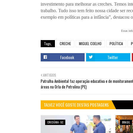
investimento para melhorar as creches. Temos in
trabalho. Tudo isso tem feito nossa cidade ser r
exemplo em políticas para a infância”, destacou 
Essas inf
Tags,
CRECHE
MIGUEL COELHO
POLÍTICA
P
Facebook
Twitter
ANTIGOS
Patrulha Ambiental faz operação educativa e de monitoramen
áreas na Orla de Petrolina (PE)
TALVEZ VOCÊ GOSTE DESTAS POSTAGENS
CRICIÚMA -SC
BRASIL