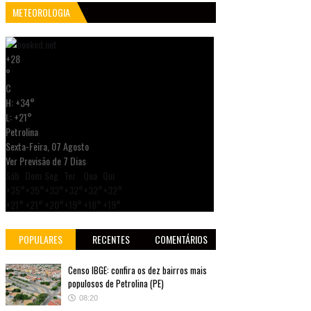
METEOROLOGIA
+
28
°
C
H:
+
34°
L:
+
21°
Petrolina
Sexta-Feira, 07 Agosto
Ver Previsão de 7 Dias
Sáb
Dom
Seg
Ter
Qua
Qui
+
35°
+
35°
+
33°
+
32°
+
32°
+
32°
+
21°
+
21°
+
20°
+
19°
+
18°
+
19°
POPULARES
RECENTES
COMENTÁRIOS
Censo IBGE: confira os dez bairros mais
populosos de Petrolina (PE)
08:20