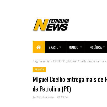
BRASIL
MUNDO
POLÍTICA
Página inicial
PREFEITO
Miguel Coelho entrega mais 
PREFEITO
Miguel Coelho entrega mais de 
de Petrolina (PE)
Petrolina News
21:34