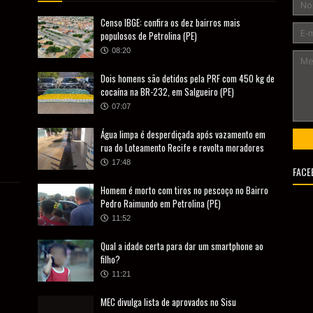
Censo IBGE: confira os dez bairros mais
populosos de Petrolina (PE)
08:20
Dois homens são detidos pela PRF com 450 kg de
cocaína na BR-232, em Salgueiro (PE)
07:07
Água limpa é desperdiçada após vazamento em
rua do Loteamento Recife e revolta moradores
17:48
FACE
Homem é morto com tiros no pescoço no Bairro
Pedro Raimundo em Petrolina (PE)
11:52
Qual a idade certa para dar um smartphone ao
filho?
11:21
MEC divulga lista de aprovados no Sisu