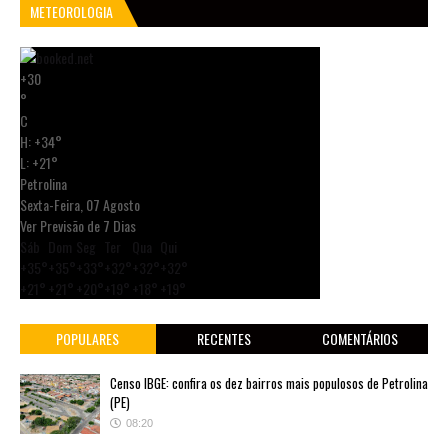
METEOROLOGIA
+
30
°
C
H:
+
34°
L:
+
21°
Petrolina
Sexta-Feira, 07 Agosto
Ver Previsão de 7 Dias
Sáb
Dom
Seg
Ter
Qua
Qui
+
35°
+
35°
+
33°
+
32°
+
32°
+
32°
+
21°
+
21°
+
20°
+
19°
+
18°
+
19°
POPULARES
RECENTES
COMENTÁRIOS
Censo IBGE: confira os dez bairros mais populosos de Petrolina
(PE)
08:20