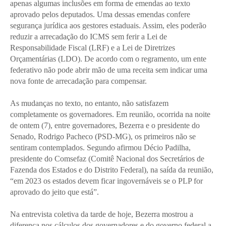
apenas algumas inclusões em forma de emendas ao texto
aprovado pelos deputados. Uma dessas emendas confere
segurança jurídica aos gestores estaduais. Assim, eles poderão
reduzir a arrecadação do ICMS sem ferir a Lei de
Responsabilidade Fiscal (LRF) e a Lei de Diretrizes
Orçamentárias (LDO). De acordo com o regramento, um ente
federativo não pode abrir mão de uma receita sem indicar uma
nova fonte de arrecadação para compensar.
As mudanças no texto, no entanto, não satisfazem
completamente os governadores. Em reunião, ocorrida na noite
de ontem (7), entre governadores, Bezerra e o presidente do
Senado, Rodrigo Pacheco (PSD-MG), os primeiros não se
sentiram contemplados. Segundo afirmou Décio Padilha,
presidente do Comsefaz (Comitê Nacional dos Secretários de
Fazenda dos Estados e do Distrito Federal), na saída da reunião,
“em 2023 os estados devem ficar ingovernáveis se o PLP for
aprovado do jeito que está”.
Na entrevista coletiva da tarde de hoje, Bezerra mostrou a
diferença nos cálculos dos governadores e do governo federal a