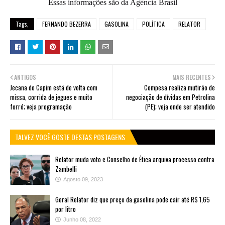
Essas informações são da Agência Brasil
Tags,
FERNANDO BEZERRA
GASOLINA
POLÍTICA
RELATOR
ANTIGOS
MAIS RECENTES
Jecana do Capim está de volta com
Compesa realiza mutirão de
missa, corrida de jegues e muito
negociação de dívidas em Petrolina
forró; veja programação
(PE); veja onde ser atendido
TALVEZ VOCÊ GOSTE DESTAS POSTAGENS
Relator muda voto e Conselho de Ética arquiva processo contra
Zambelli
Agosto 09, 2023
Geral Relator diz que preço da gasolina pode cair até R$ 1,65
por litro
Junho 08, 2022