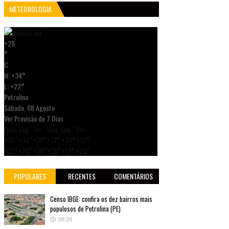
METEOROLOGIA
+
28
°
C
H:
+
34°
L:
+
22°
Petrolina
Sábado, 08 Agosto
Ver Previsão de 7 Dias
Dom
Seg
Ter
Qua
Qui
Sex
+
35°
+
34°
+
31°
+
31°
+
33°
+
33°
+
21°
+
20°
+
20°
+
20°
+
19°
+
20°
POPULARES
RECENTES
COMENTÁRIOS
Censo IBGE: confira os dez bairros mais
populosos de Petrolina (PE)
08:20