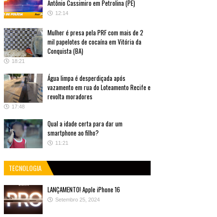
Antônio Cassimiro em Petrolina (PE)
12:14
Mulher é presa pela PRF com mais de 2
mil papelotes de cocaína em Vitória da
Conquista (BA)
18:21
Água limpa é desperdiçada após
vazamento em rua do Loteamento Recife e
revolta moradores
17:48
Qual a idade certa para dar um
smartphone ao filho?
11:21
TECNOLOGIA
LANÇAMENTO! Apple iPhone 16
Setembro 25, 2024