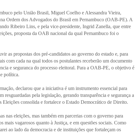
ambuco pelo União Brasil, Miguel Coelho e Alessandra Vieira,
19), na Ordem dos Advogados do Brasil em Pernambuco (OAB-PE). A
ando Ribeiro Lins, e pela vice-presidente, Ingrid Zanella, que entre
leições, proposta da OAB nacional da qual Pernambuco foi o
ouvir as propostas dos pré-candidatos ao governo do estado e, para
duais com cada na qual todos os postulantes receberão um documento
rência e seguranca do processo eleitoral. Para a OAB-PE, o objetivo é
 política.
rmação, declarou que a iniciativa é um instrumento essencial para
am resguardadas pela legislação, gerando transparência e segurança a
s Eleições consolida e fortalece o Estado Democrático de Direito.
s nas eleições, mas também em parcerias com o governo para
 os mais vagarosos quanto à Justiça, e em questões sociais. Como
arei ao lado da democracia e de instituições que fortaleçam os