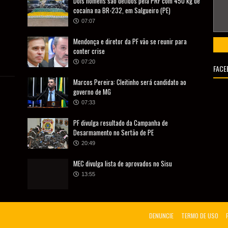
Dois homens são detidos pela PRF com 450 kg de
cocaína na BR-232, em Salgueiro (PE)
07:07
Mendonça e diretor da PF vão se reunir para
conter crise
07:20
FACE
Marcos Pereira: Cleitinho será candidato ao
governo de MG
07:33
PF divulga resultado da Campanha de
Desarmamento no Sertão de PE
20:49
MEC divulga lista de aprovados no Sisu
13:55
DENUNCIE
TERMO DE USO