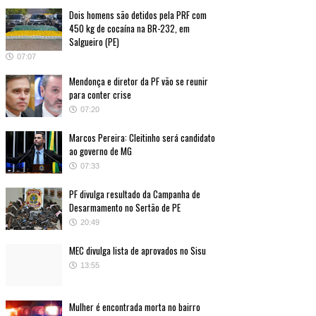
Dois homens são detidos pela PRF com
450 kg de cocaína na BR-232, em
Salgueiro (PE)
07:07
Mendonça e diretor da PF vão se reunir
para conter crise
07:20
Marcos Pereira: Cleitinho será candidato
ao governo de MG
07:33
PF divulga resultado da Campanha de
Desarmamento no Sertão de PE
20:49
MEC divulga lista de aprovados no Sisu
13:55
Mulher é encontrada morta no bairro