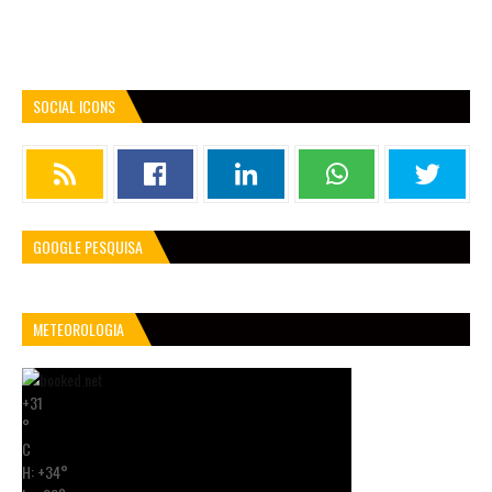
SOCIAL ICONS
GOOGLE PESQUISA
METEOROLOGIA
+
31
°
C
H:
+
34°