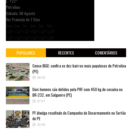
L:
+
22°
Petrolina
Sábado, 08 Agosto
Ver Previsão de 7 Dias
Dom
Seg
Ter
Qua
Qui
Sex
+
35°
+
33°
+
31°
+
33°
+
32°
+
33°
+
21°
+
20°
+
18°
+
20°
+
19°
+
20°
POPULARES
RECENTES
COMENTÁRIOS
Censo IBGE: confira os dez bairros mais populosos de Petrolina
(PE)
08:20
Dois homens são detidos pela PRF com 450 kg de cocaína na
BR-232, em Salgueiro (PE)
07:07
PF divulga resultado da Campanha de Desarmamento no Sertão
de PE
20:49