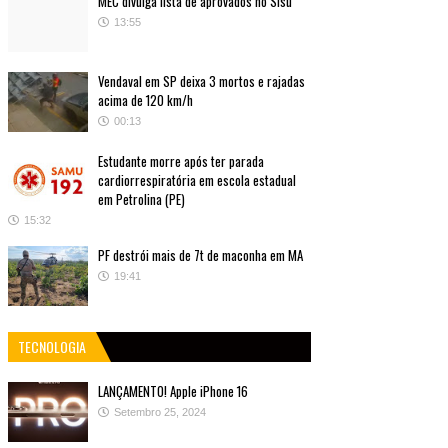
MEC divulga lista de aprovados no Sisu
13:55
Vendaval em SP deixa 3 mortos e rajadas
acima de 120 km/h
00:13
Estudante morre após ter parada
cardiorrespiratória em escola estadual
em Petrolina (PE)
15:32
PF destrói mais de 7t de maconha em MA
19:41
TECNOLOGIA
LANÇAMENTO! Apple iPhone 16
Setembro 25, 2024