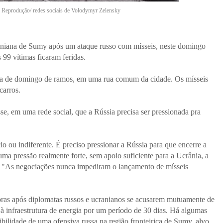
| Reprodução/ redes sociais de Volodymyr Zelensky
aniana de Sumy após um ataque russo com mísseis, neste domingo
 99 vítimas ficaram feridas.
ica de domingo de ramos, em uma rua comum da cidade. Os mísseis
carros.
e, em uma rede social, que a Rússia precisa ser pressionada pra
 ou indiferente. É preciso pressionar a Rússia para que encerre a
ma pressão realmente forte, sem apoio suficiente para a Ucrânia, a
se. "As negociações nunca impediram o lançamento de mísseis
as após diplomatas russos e ucranianos se acusarem mutuamente de
 à infraestrutura de energia por um período de 30 dias. Há algumas
ibilidade de uma ofensiva russa na região fronteiriça de Sumy, alvo