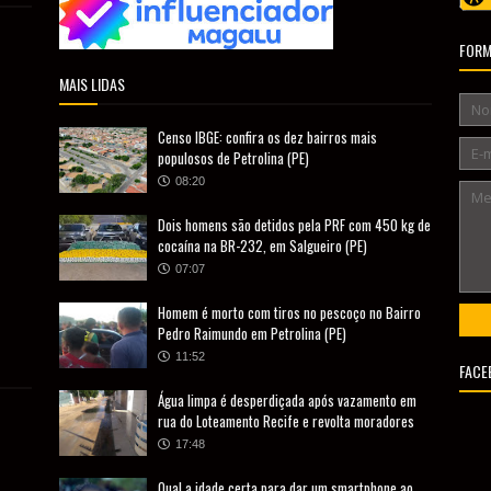
FORM
MAIS LIDAS
Censo IBGE: confira os dez bairros mais
populosos de Petrolina (PE)
08:20
Dois homens são detidos pela PRF com 450 kg de
cocaína na BR-232, em Salgueiro (PE)
07:07
Homem é morto com tiros no pescoço no Bairro
Pedro Raimundo em Petrolina (PE)
11:52
FACE
Água limpa é desperdiçada após vazamento em
rua do Loteamento Recife e revolta moradores
17:48
Qual a idade certa para dar um smartphone ao