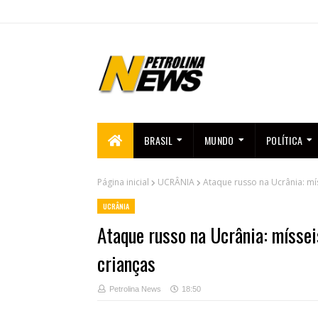
BRASIL
MUNDO
POLÍTICA
Página inicial
UCRÂNIA
Ataque russo na Ucrânia: mí
UCRÂNIA
Ataque russo na Ucrânia: mísse
crianças
Petrolina News
18:50