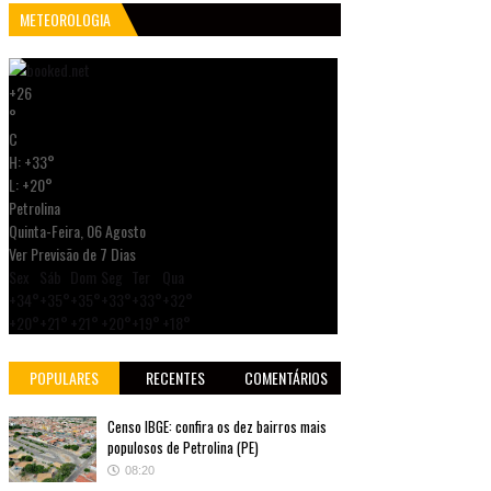
METEOROLOGIA
+
26
°
C
H:
+
33°
L:
+
20°
Petrolina
Quinta-Feira, 06 Agosto
Ver Previsão de 7 Dias
Sex
Sáb
Dom
Seg
Ter
Qua
+
34°
+
35°
+
35°
+
33°
+
33°
+
32°
+
20°
+
21°
+
21°
+
20°
+
19°
+
18°
POPULARES
RECENTES
COMENTÁRIOS
Censo IBGE: confira os dez bairros mais
populosos de Petrolina (PE)
08:20