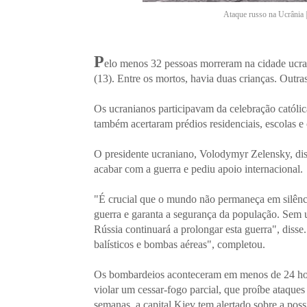
Ataque russo na Ucrânia 
P
elo menos 32 pessoas morreram na cidade ucr
(13). Entre os mortos, havia duas crianças. Outras
Os ucranianos participavam da celebração catól
também acertaram prédios residenciais, escolas e 
O presidente ucraniano, Volodymyr Zelensky, diss
acabar com a guerra e pediu apoio internacional.
"É crucial que o mundo não permaneça em silêncio
guerra e garanta a segurança da população. Sem u
Rússia continuará a prolongar esta guerra", dis
balísticos e bombas aéreas", completou.
Os bombardeios aconteceram em menos de 24 hor
violar um cessar-fogo parcial, que proíbe ataques
semanas, a capital Kiev tem alertado sobre a poss