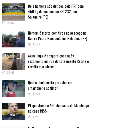
Dois homens são detidos pela PRF com
450 kg de cocaína na BR-232, em
Salgueiro (PE)
07:07
Homem é morto com tiros no pescoço no
Bairro Pedro Raimundo em Petrolina (PE)
11:52
Água limpa é desperdiçada após
vazamento em rua do Loteamento Recife e
revolta moradores
17:48
Qual a idade certa para dar um
smartphone ao filho?
11:21
PF questiona à AGU decisões de Mendonça
no caso INSS
17:10