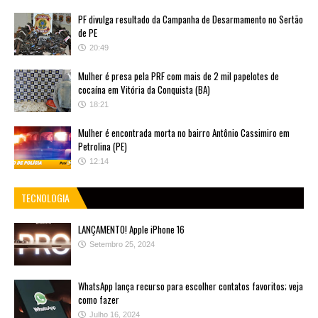
PF divulga resultado da Campanha de Desarmamento no Sertão
de PE
20:49
Mulher é presa pela PRF com mais de 2 mil papelotes de
cocaína em Vitória da Conquista (BA)
18:21
Mulher é encontrada morta no bairro Antônio Cassimiro em
Petrolina (PE)
12:14
TECNOLOGIA
LANÇAMENTO! Apple iPhone 16
Setembro 25, 2024
WhatsApp lança recurso para escolher contatos favoritos; veja
como fazer
Julho 16, 2024