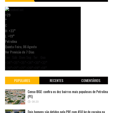
+
29
°
C
H:
+
33°
L:
+
19°
Petrolina
Quinta-Feira, 06 Agosto
Ver Previsão de 7 Dias
Sex
Sáb
Dom
Seg
Ter
Qua
+
34°
+
35°
+
35°
+
34°
+
30°
+
32°
+
20°
+
21°
+
21°
+
20°
+
19°
+
18°
POPULARES
RECENTES
COMENTÁRIOS
Censo IBGE: confira os dez bairros mais populosos de Petrolina
(PE)
08:20
Dois homens são detidos pela PRF com 450 kg de cocaína na