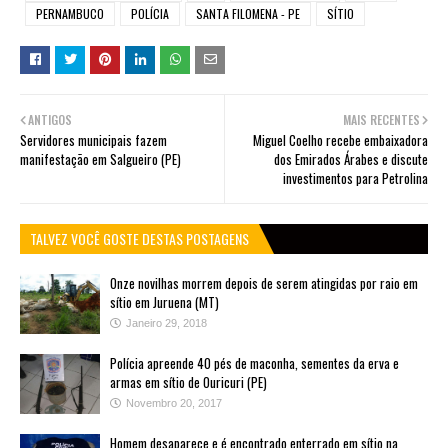
PERNAMBUCO
POLÍCIA
SANTA FILOMENA - PE
SÍTIO
ANTIGOS
MAIS RECENTES
Servidores municipais fazem
Miguel Coelho recebe embaixadora
manifestação em Salgueiro (PE)
dos Emirados Árabes e discute
investimentos para Petrolina
TALVEZ VOCÊ GOSTE DESTAS POSTAGENS
Onze novilhas morrem depois de serem atingidas por raio em
sítio em Juruena (MT)
Janeiro 29, 2018
Polícia apreende 40 pés de maconha, sementes da erva e
armas em sítio de Ouricuri (PE)
Novembro 20, 2017
Homem desaparece e é encontrado enterrado em sítio na