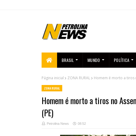
BRASIL
MUNDO
POLÍTICA
Página inicial
ZONA RURAL
Homem é morto a tiros n
ZONA RURAL
Homem é morto a tiros no Assen
(PE)
Petrolina News
08:52