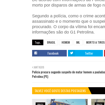
morto por disparos de armas de fogo
Segundo a polícia, como o crime acont
assassinato e o momento que o suspeit
procurado. O corpo da vítima foi encam
informações são do G1 Petrolina.
Tags,
BRASIL
HOMEM
IML
MORTO A TIROS
Facebook
Twitter
ANTIGOS
Polícia procura segundo suspeito de matar homem a paulada
Petrolina (PE)
TALVEZ VOCÊ GOSTE DESTAS POSTAGENS
BRASIL
BRASIL