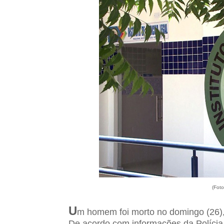
(Fot
U
m homem foi morto no domingo (26),
De acordo com informações da Polícia 