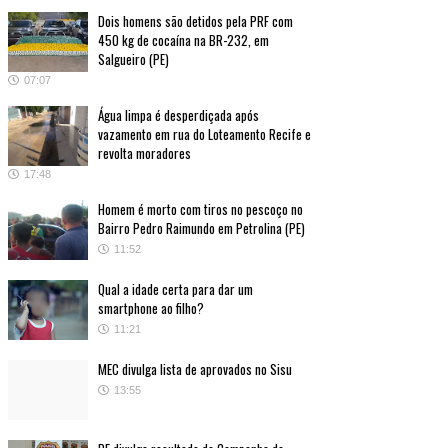
Dois homens são detidos pela PRF com
450 kg de cocaína na BR-232, em
Salgueiro (PE)
07:07
Água limpa é desperdiçada após
vazamento em rua do Loteamento Recife e
revolta moradores
17:48
Homem é morto com tiros no pescoço no
Bairro Pedro Raimundo em Petrolina (PE)
11:52
Qual a idade certa para dar um
smartphone ao filho?
11:21
MEC divulga lista de aprovados no Sisu
13:55