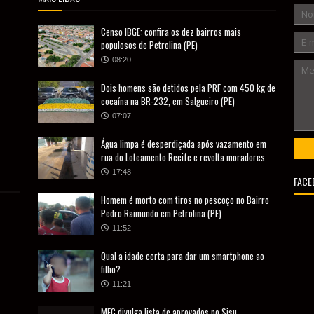
Censo IBGE: confira os dez bairros mais
populosos de Petrolina (PE)
08:20
Dois homens são detidos pela PRF com 450 kg de
cocaína na BR-232, em Salgueiro (PE)
07:07
Água limpa é desperdiçada após vazamento em
rua do Loteamento Recife e revolta moradores
17:48
FACE
Homem é morto com tiros no pescoço no Bairro
Pedro Raimundo em Petrolina (PE)
11:52
Qual a idade certa para dar um smartphone ao
filho?
11:21
MEC divulga lista de aprovados no Sisu