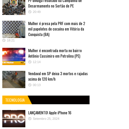
PF divulga resultado da Campanha de
Desarmamento no Sertão de PE
20:49
Mulher é presa pela PRF com mais de 2
mil papelotes de cocaína em Vitória da
Conquista (BA)
18:21
Mulher é encontrada morta no bairro
Antônio Cassimiro em Petrolina (PE)
12:14
Vendaval em SP deixa 3 mortos e rajadas
acima de 120 km/h
00:13
TECNOLOGIA
LANÇAMENTO! Apple iPhone 16
Setembro 25, 2024