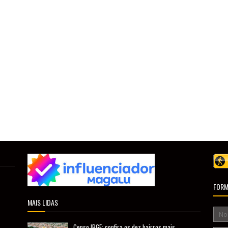
FORM
MAIS LIDAS
Censo IBGE: confira os dez bairros mais