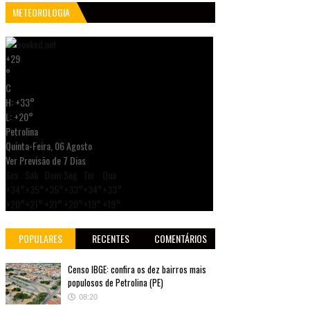
METEOROLOGIA
+
29
°
C
H:
+
33°
L:
+
20°
Petrolina
Quinta-Feira, 06 Agosto
Ver Previsão de 7 Dias
Sex
Sáb
Dom
Seg
Ter
Qua
+
34°
+
35°
+
35°
+
33°
+
34°
+
33°
+
20°
+
21°
+
21°
+
20°
+
19°
+
19°
POPULARES
RECENTES
COMENTÁRIOS
Censo IBGE: confira os dez bairros mais
populosos de Petrolina (PE)
08:20