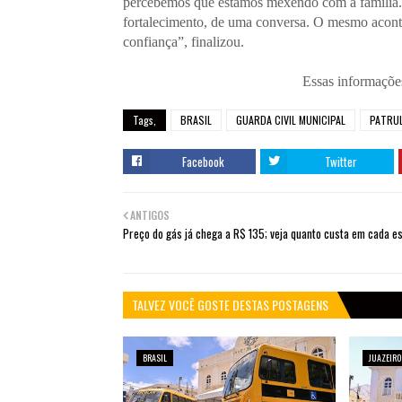
percebemos que estamos mexendo com a família. 
fortalecimento, de uma conversa. O mesmo aconte
confiança”, finalizou.
Essas informações
Tags,
BRASIL
GUARDA CIVIL MUNICIPAL
PATRU
Facebook
Twitter
ANTIGOS
Preço do gás já chega a R$ 135; veja quanto custa em cada e
TALVEZ VOCÊ GOSTE DESTAS POSTAGENS
BRASIL
JUAZEIRO