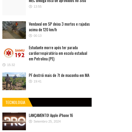
MEC divulga lista de aprovados no Sisu
13:55
Vendaval em SP deixa 3 mortos e rajadas
acima de 120 km/h
00:13
Estudante morre após ter parada
cardiorrespiratória em escola estadual
em Petrolina (PE)
15:32
PF destrói mais de 7t de maconha em MA
19:41
TECNOLOGIA
LANÇAMENTO! Apple iPhone 16
Setembro 25, 2024