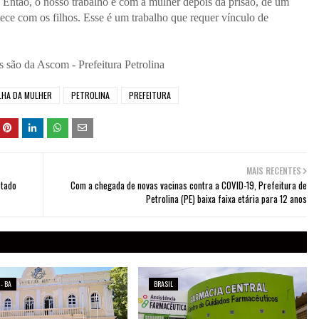
Então, o nosso trabalho é com a mulher depois da prisão, de um
ce com os filhos. Esse é um trabalho que requer vínculo de
 são da Ascom - Prefeitura Petrolina
LHA DA MULHER
PETROLINA
PREFEITURA
MAIS RECENTES
stado
Com a chegada de novas vacinas contra a COVID-19, Prefeitura de
Petrolina (PE) baixa faixa etária para 12 anos
 - BA
BRASIL