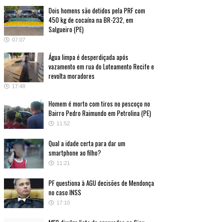
Dois homens são detidos pela PRF com
450 kg de cocaína na BR-232, em
Salgueiro (PE)
07:07
Água limpa é desperdiçada após
vazamento em rua do Loteamento Recife e
revolta moradores
17:48
Homem é morto com tiros no pescoço no
Bairro Pedro Raimundo em Petrolina (PE)
11:52
Qual a idade certa para dar um
smartphone ao filho?
11:21
PF questiona à AGU decisões de Mendonça
no caso INSS
17:10