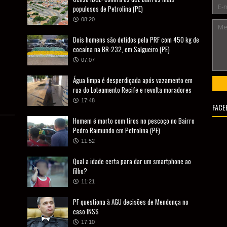
populosos de Petrolina (PE)
08:20
Dois homens são detidos pela PRF com 450 kg de
cocaína na BR-232, em Salgueiro (PE)
07:07
Água limpa é desperdiçada após vazamento em
rua do Loteamento Recife e revolta moradores
17:48
FACE
Homem é morto com tiros no pescoço no Bairro
Pedro Raimundo em Petrolina (PE)
11:52
Qual a idade certa para dar um smartphone ao
filho?
11:21
PF questiona à AGU decisões de Mendonça no
caso INSS
17:10