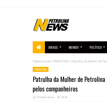
BRASIL
MUNDO
POLÍTICA
Página inicial
PREFEITURA
Patrulha da Mulher de Pet
PREFEITURA
Patrulha da Mulher de Petrolina
pelos companheiros
Petrolina News
08:35