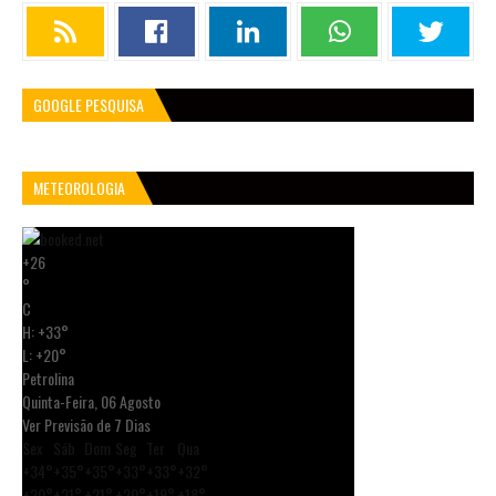
GOOGLE PESQUISA
METEOROLOGIA
+
26
°
C
H:
+
33°
L:
+
20°
Petrolina
Quinta-Feira, 06 Agosto
Ver Previsão de 7 Dias
Sex
Sáb
Dom
Seg
Ter
Qua
+
34°
+
35°
+
35°
+
33°
+
33°
+
32°
+
20°
+
21°
+
21°
+
20°
+
19°
+
18°