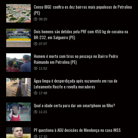
Censo IBGE: confira os dez bairros mais populosos de Petrolina
(PE)
08:20
Dois homens são detidos pela PRF com 450 kg de cocaína na
BR-232, em Salgueiro (PE)
07:07
Homem é morto com tiros no pescoço no Bairro Pedro
Raimundo em Petrolina (PE)
11:52
Água limpa é desperdiçada após vazamento em rua do
Loteamento Recife e revolta moradores
17:48
Qual a idade certa para dar um smartphone ao filho?
11:21
PF questiona à AGU decisões de Mendonça no caso INSS
17:10