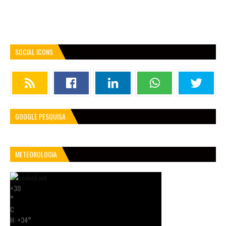
SOCIAL ICONS
GOOGLE PESQUISA
METEOROLOGIA
+
30
°
C
H:
+
34°