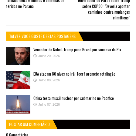
Tornado deixa 6 mortos e centenas de
Governador do Pará rebate Trump
feridos no Paraná
sobre COP30: "Deveria apontar
caminhos contra mudanças
climáticas"
TALVEZ VOCÊ GOSTE DESTAS POSTAGENS
Vencedor do Nobel: Trump pune Brasil por sucesso do Pix
Julho 20, 2026
EUA atacam 80 alvos no Irã; Teerã promete retaliação
Julho 08, 2026
China testa míssil nuclear por submarino no Pacífico
Julho 07, 2026
POSTAR UM COMENTÁRIO
0 Comentários